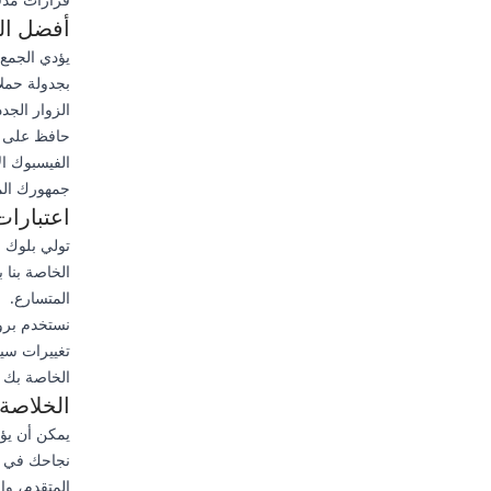
أفضل ال
يؤدي الجمع 
بجدولة حملا
الزوار الجد
حافظ على جد
الفيسبوك ال
جمهورك المت
اعتبارات
تولي بلوك م
الخاصة بنا
المتسارع.
نستخدم بروت
تغييرات سيا
الخاصة بك ت
الخلاصة
المتقدم، وال