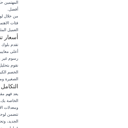
المهتمين حق
أفضل.
من خلال لوح
فئات الاهت
العميل المث
أسعار ت
تقدم بلوك 
أعلى معايير
رسوم غير م
نقوم بتحليل
الخصم الكب
الصغيرة ومن
التكامل 
يعد فهم مقا
الخاصة بك.
ومعدلات الا
تتضمن لوحة ا
الجديد، وتح
قرارات مدفو