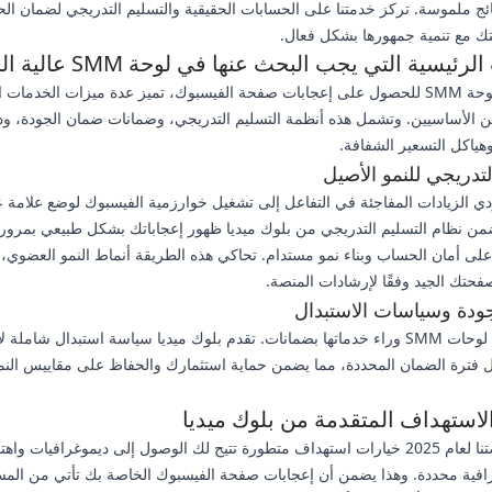
ائج ملموسة. تركز خدمتنا على الحسابات الحقيقية والتسليم التدريجي لضمان ال
ك مع تنمية جمهورها بشكل فعال.
رئيسية التي يجب البحث عنها في لوحة SMM عالية الجودة
عند اختيار لوحة SMM للحصول على إعجابات صفحة الفيسبوك، تميز عدة ميزات الخدمات 
 الأساسيين. وتشمل هذه أنظمة التسليم التدريجي، وضمانات ضمان الجودة، ودع
هياكل التسعير الشفافة.
لتدريجي للنمو الأصيل
ي الزيادات المفاجئة في التفاعل إلى تشغيل خوارزمية الفيسبوك لوضع علامة 
ن نظام التسليم التدريجي من بلوك ميديا ظهور إعجاباتك بشكل طبيعي بمرور
لى أمان الحساب وبناء نمو مستدام. تحاكي هذه الطريقة أنماط النمو العضوي،
حتك الجيد وفقًا لإرشادات المنصة.
ودة وسياسات الاستبدال
تقف أفضل لوحات SMM وراء خدماتها بضمانات. تقدم بلوك ميديا سياسة استبدال شامل
 فترة الضمان المحددة، مما يضمن حماية استثمارك والحفاظ على مقاييس النم
استهداف المتقدمة من بلوك ميديا
تتضمن منصتنا لعام 2025 خيارات استهداف متطورة تتيح لك الوصول إلى ديموغرافيات وا
افية محددة. وهذا يضمن أن إعجابات صفحة الفيسبوك الخاصة بك تأتي من الم