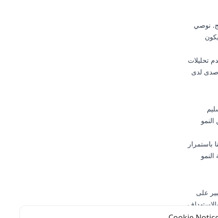
ج. نوصي
يكون
م تحليلات
ر صدى لدى
ليم
النمو
 باستمرار
النمو
ل كبير على
ن الجودة، والاستهداف
ية.