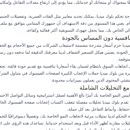
ًا بمحتواك أو منتجاتك أو خدماتك، مما يؤدي إلى ارتفاع معدلات التفاعل وإمكاني
ة تحكم بلوك ميديا، يمكنك تحديد معايير مثل الفئات العمرية، وتفضيلات الجن
مام. يعني هذا المستوى من دقة الاستهداف أن جمهورك المتنامي يتوافق مع مل
الي الخاص بك، مما يجعل جهودك التسويقية أكثر فعالية وكفاءة.
نافسية دون المساس بالجودة
ميديا حزم أسعار متدرجة مصممة لاستيعاب الشركات من جميع الأحجام مع الح
 الجودة. يضمن هيكل التسعير الشفاف لدينا معرفتك الدقيقة لما تدفعه دون رس
توقعة.
 اتجاهات السوق بانتظام لضمان بقاء أسعارنا تنافسية مع تقديم جودة فائقة. تج
يرة من بلوك ميديا حملات الإعجاب الكبيرة لصفحات الفيسبوك في متناول الشر
شئي المحتوى الذين يعملون بميزانيات محدودة.
مع التحليلات الشاملة
ييس النمو الخاصة بك أمرًا بالغ الأهمية لصقل استراتيجية وسائل التواصل الاجت
 تقدم بلوك ميديا تحليلات مفصلة تتعقب اكتساب إعجابات صفحة الفيسبوك الخا
حتفاظ، وأنماط التفاعل بعد كل حملة.
لتحكم لدينا تمثيلات مرئية لاتجاهات النمو الخاصة بك، وتفصيلاً ديموغرافيًا للجم
ليلات مقارنة تُظهر الأداء قبل وبعد استخدام خدماتنا. تساعدك هذه الرؤى على ات
عة بالبيانات بشأن المبادرات التسويقية المستقبلية.