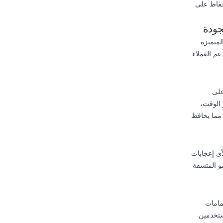
حفاظ على
المتميزة
م العملاء
على
 الوقت،
 مما يحافظ
ة لأي إعجابات
و المتسقة
هتمامات
ستخدمين