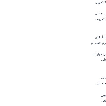
ة تحويل
س، وحتى
ف تعريف
فاظ على
وم خفية أو
عل خيارات
كات
ماعي
صة بك،
هور
خاذ