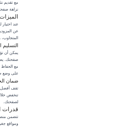
مع تقديم نت
نزاهة صفحت
الميزات ال
عن المزودين
المتجاوب، و
التسليم ا
يمكن أن تؤد
صفحتك. يضم
مع الحفاظ ع
على وضع صف
ضمان الج
تنخفض خلال
لصفحتك.
قدرات ال
ومواقع جغر