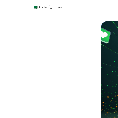
🇸🇦 Arabic