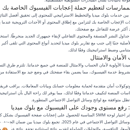
ممارسات لتعظيم حملة إعجابات الفيسبوك الخاصة بك
بين خدمات بلوك ميديا والتخطيط الاستراتيجي للمحتوى إلى تحقيق أفضل النتائ
ت الإعجاب الخاصة بك لتتزامن مع إطلاق المحتوى أو الأحداث الترويجية عندما 
د أكثر عرضة للتفاعل مع صفحتك.
اول النشر المتسقة والمحتوى التفاعلي لإبقاء جمهورك الجديد منخرطًا. استخد
أصلية جنبًا إلى جنب مع تقارير بلوك ميديا لتحديد أنواع المحتوى التي تلقى أكب
نامي وضبط استراتيجيتك وفقًا لذلك.
 الأمان والامتثال
يديا الأولوية لأمان الحساب والامتثال للمنصة في جميع خدماتنا. تلتزم طرق التس
 بشروط خدمة الفيسبوك، مما يضمن بقاء صفحتك في وضع جيد مع الاستفادة من 
وكولات أمان متقدمة لحماية معلومات حسابك وبيانات المعاملات. يراقب فريقنا
سات المنصة لتكييف خدماتنا وفقًا لذلك، مما يوفر لك راحة البال بأن استراتيجية 
ظل متوافقة مع لوائح وسائل التواصل الاجتماعي المتطورة.
: رفع مستوى وجودك على الفيسبوك مع بلوك ميديا
يمكن أن يؤثر اختيار لوحة SMM المناسبة للحصول على إعجابات صفحة الفيسبوك بشك
نجاحك في وسائل التواصل الاجتماعي في عام 2025. تجمع بلوك ميديا بين ضما
أسعار التنافسية، والتحليلات الشاملة لتقديم نتائج استثنائية تحقق نتائج عمل حقيق
🍪 Cookie Notice