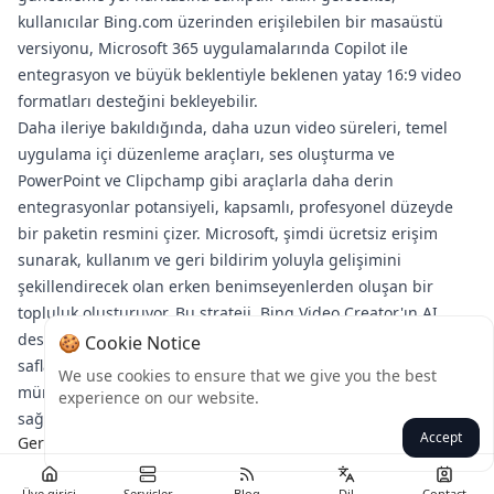
kullanıcılar Bing.com üzerinden erişilebilen bir masaüstü
versiyonu, Microsoft 365 uygulamalarında Copilot ile
entegrasyon ve büyük beklentiyle beklenen yatay 16:9 video
formatları desteğini bekleyebilir.
Daha ileriye bakıldığında, daha uzun video süreleri, temel
uygulama içi düzenleme araçları, ses oluşturma ve
PowerPoint ve Clipchamp gibi araçlarla daha derin
entegrasyonlar potansiyeli, kapsamlı, profesyonel düzeyde
bir paketin resmini çizer. Microsoft, şimdi ücretsiz erişim
sunarak, kullanım ve geri bildirim yoluyla gelişimini
şekillendirecek olan erken benimseyenlerden oluşan bir
topluluk oluşturuyor. Bu strateji, Bing Video Creator'ın AI
destekli görsel hikaye anlatımını demokratikleştirmenin ön
🍪 Cookie Notice
saflarında kalmasını ve her yerdeki yaratıcılar için nelerin
We use cookies to ensure that we give you the best
mümkün olduğunu sürekli olarak yeniden tanımlamasını
experience on our website.
sağlayacaktır.
Accept
Geri
Üye girişi
Servisler
Blog
Dil
Contact