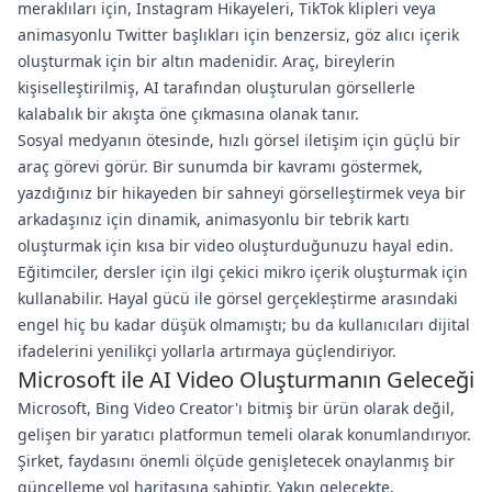
meraklıları için, Instagram Hikayeleri, TikTok klipleri veya
animasyonlu Twitter başlıkları için benzersiz, göz alıcı içerik
oluşturmak için bir altın madenidir. Araç, bireylerin
kişiselleştirilmiş, AI tarafından oluşturulan görsellerle
kalabalık bir akışta öne çıkmasına olanak tanır.
Sosyal medyanın ötesinde, hızlı görsel iletişim için güçlü bir
araç görevi görür. Bir sunumda bir kavramı göstermek,
yazdığınız bir hikayeden bir sahneyi görselleştirmek veya bir
arkadaşınız için dinamik, animasyonlu bir tebrik kartı
oluşturmak için kısa bir video oluşturduğunuzu hayal edin.
Eğitimciler, dersler için ilgi çekici mikro içerik oluşturmak için
kullanabilir. Hayal gücü ile görsel gerçekleştirme arasındaki
engel hiç bu kadar düşük olmamıştı; bu da kullanıcıları dijital
ifadelerini yenilikçi yollarla artırmaya güçlendiriyor.
Microsoft ile AI Video Oluşturmanın Geleceği
Microsoft, Bing Video Creator'ı bitmiş bir ürün olarak değil,
gelişen bir yaratıcı platformun temeli olarak konumlandırıyor.
Şirket, faydasını önemli ölçüde genişletecek onaylanmış bir
güncelleme yol haritasına sahiptir. Yakın gelecekte,