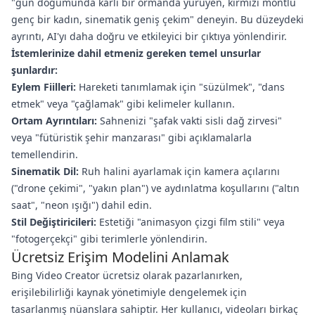
"gün doğumunda karlı bir ormanda yürüyen, kırmızı montlu
genç bir kadın, sinematik geniş çekim" deneyin. Bu düzeydeki
ayrıntı, AI'yı daha doğru ve etkileyici bir çıktıya yönlendirir.
İstemlerinize dahil etmeniz gereken temel unsurlar
şunlardır:
Eylem Fiilleri:
Hareketi tanımlamak için "süzülmek", "dans
etmek" veya "çağlamak" gibi kelimeler kullanın.
Ortam Ayrıntıları:
Sahnenizi "şafak vakti sisli dağ zirvesi"
veya "fütüristik şehir manzarası" gibi açıklamalarla
temellendirin.
Sinematik Dil:
Ruh halini ayarlamak için kamera açılarını
("drone çekimi", "yakın plan") ve aydınlatma koşullarını ("altın
saat", "neon ışığı") dahil edin.
Stil Değiştiricileri:
Estetiği "animasyon çizgi film stili" veya
"fotogerçekçi" gibi terimlerle yönlendirin.
Ücretsiz Erişim Modelini Anlamak
Bing Video Creator ücretsiz olarak pazarlanırken,
erişilebilirliği kaynak yönetimiyle dengelemek için
tasarlanmış nüanslara sahiptir. Her kullanıcı, videoları birkaç