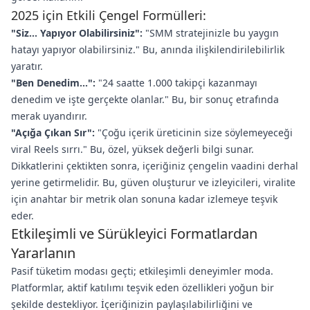
2025 için Etkili Çengel Formülleri:
"Siz... Yapıyor Olabilirsiniz":
"SMM stratejinizle bu yaygın
hatayı yapıyor olabilirsiniz." Bu, anında ilişkilendirilebilirlik
yaratır.
"Ben Denedim...":
"24 saatte 1.000 takipçi kazanmayı
denedim ve işte gerçekte olanlar." Bu, bir sonuç etrafında
merak uyandırır.
"Açığa Çıkan Sır":
"Çoğu içerik üreticinin size söylemeyeceği
viral Reels sırrı." Bu, özel, yüksek değerli bilgi sunar.
Dikkatlerini çektikten sonra, içeriğiniz çengelin vaadini derhal
yerine getirmelidir. Bu, güven oluşturur ve izleyicileri, viralite
için anahtar bir metrik olan sonuna kadar izlemeye teşvik
eder.
Etkileşimli ve Sürükleyici Formatlardan
Yararlanın
Pasif tüketim modası geçti; etkileşimli deneyimler moda.
Platformlar, aktif katılımı teşvik eden özellikleri yoğun bir
şekilde destekliyor. İçeriğinizin paylaşılabilirliğini ve