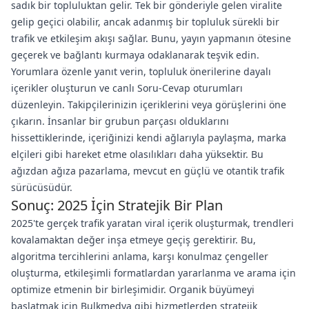
sadık bir topluluktan gelir. Tek bir gönderiyle gelen viralite
gelip geçici olabilir, ancak adanmış bir topluluk sürekli bir
trafik ve etkileşim akışı sağlar. Bunu, yayın yapmanın ötesine
geçerek ve bağlantı kurmaya odaklanarak teşvik edin.
Yorumlara özenle yanıt verin, topluluk önerilerine dayalı
içerikler oluşturun ve canlı Soru-Cevap oturumları
düzenleyin. Takipçilerinizin içeriklerini veya görüşlerini öne
çıkarın. İnsanlar bir grubun parçası olduklarını
hissettiklerinde, içeriğinizi kendi ağlarıyla paylaşma, marka
elçileri gibi hareket etme olasılıkları daha yüksektir. Bu
ağızdan ağıza pazarlama, mevcut en güçlü ve otantik trafik
sürücüsüdür.
Sonuç: 2025 İçin Stratejik Bir Plan
2025'te gerçek trafik yaratan viral içerik oluşturmak, trendleri
kovalamaktan değer inşa etmeye geçiş gerektirir. Bu,
algoritma tercihlerini anlama, karşı konulmaz çengeller
oluşturma, etkileşimli formatlardan yararlanma ve arama için
optimize etmenin bir birleşimidir. Organik büyümeyi
başlatmak için Bulkmedya gibi hizmetlerden stratejik