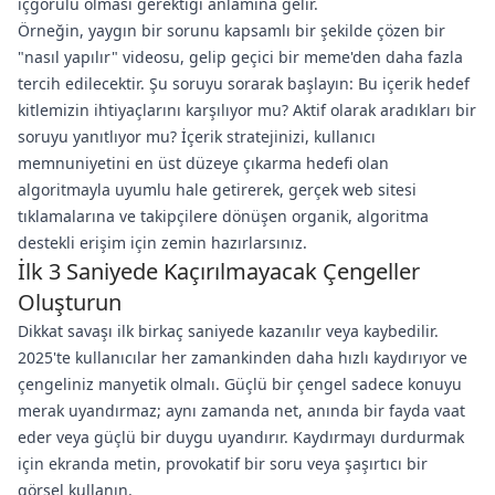
içgörülü olması gerektiği anlamına gelir.
Örneğin, yaygın bir sorunu kapsamlı bir şekilde çözen bir
"nasıl yapılır" videosu, gelip geçici bir meme'den daha fazla
tercih edilecektir. Şu soruyu sorarak başlayın: Bu içerik hedef
kitlemizin ihtiyaçlarını karşılıyor mu? Aktif olarak aradıkları bir
soruyu yanıtlıyor mu? İçerik stratejinizi, kullanıcı
memnuniyetini en üst düzeye çıkarma hedefi olan
algoritmayla uyumlu hale getirerek, gerçek web sitesi
tıklamalarına ve takipçilere dönüşen organik, algoritma
destekli erişim için zemin hazırlarsınız.
İlk 3 Saniyede Kaçırılmayacak Çengeller
Oluşturun
Dikkat savaşı ilk birkaç saniyede kazanılır veya kaybedilir.
2025'te kullanıcılar her zamankinden daha hızlı kaydırıyor ve
çengeliniz manyetik olmalı. Güçlü bir çengel sadece konuyu
merak uyandırmaz; aynı zamanda net, anında bir fayda vaat
eder veya güçlü bir duygu uyandırır. Kaydırmayı durdurmak
için ekranda metin, provokatif bir soru veya şaşırtıcı bir
görsel kullanın.