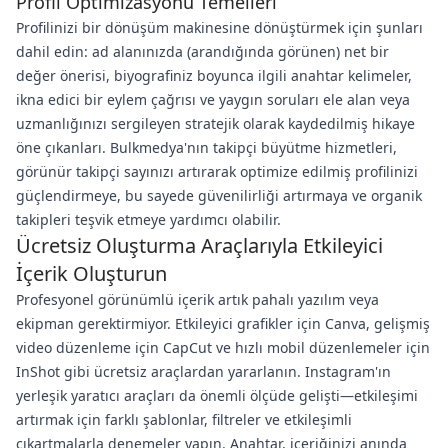
Profil Optimizasyonu Temelleri
Profilinizi bir dönüşüm makinesine dönüştürmek için şunları
dahil edin: ad alanınızda (arandığında görünen) net bir
değer önerisi, biyografiniz boyunca ilgili anahtar kelimeler,
ikna edici bir eylem çağrısı ve yaygın soruları ele alan veya
uzmanlığınızı sergileyen stratejik olarak kaydedilmiş hikaye
öne çıkanları. Bulkmedya'nın takipçi büyütme hizmetleri,
görünür takipçi sayınızı artırarak optimize edilmiş profilinizi
güçlendirmeye, bu sayede güvenilirliği artırmaya ve organik
takipleri teşvik etmeye yardımcı olabilir.
Ücretsiz Oluşturma Araçlarıyla Etkileyici
İçerik Oluşturun
Profesyonel görünümlü içerik artık pahalı yazılım veya
ekipman gerektirmiyor. Etkileyici grafikler için Canva, gelişmiş
video düzenleme için CapCut ve hızlı mobil düzenlemeler için
InShot gibi ücretsiz araçlardan yararlanın. Instagram'ın
yerleşik yaratıcı araçları da önemli ölçüde gelişti—etkileşimi
artırmak için farklı şablonlar, filtreler ve etkileşimli
çıkartmalarla denemeler yapın. Anahtar, içeriğinizi anında