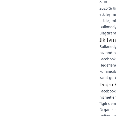
olun.
2025'te b
etkileşim
etkileşim
Bulkmedya
ulaştırara
İlk İv
Bulkmedya
hızlandır
Facebook'
Hedeflenen
kullanıcıl
kanıt gör
Doğru 
Facebook 
hizmetler
İlgili dem
Organik b
Beğeni ve