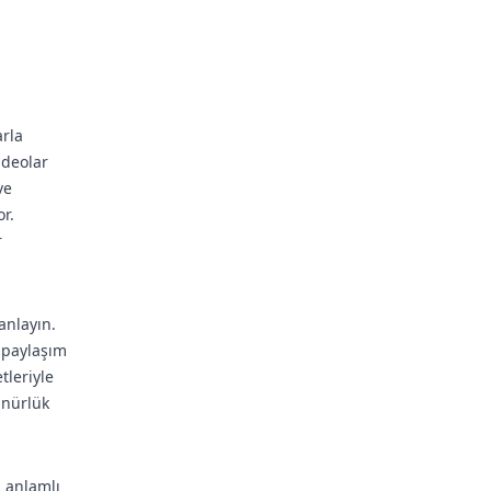
arla
ideolar
ve
r.
r
anlayın.
e paylaşım
tleriyle
ünürlük
, anlamlı