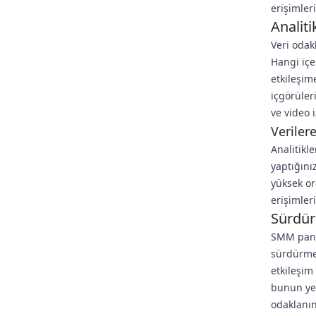
erişimleri
Analit
Veri odak
Hangi içe
etkileşim
içgörüleri
ve video 
Veriler
Analitikl
yaptığınız
yüksek or
erişimler
Sürdür
SMM panel
sürdürmek
etkileşim
bunun yer
odaklanın