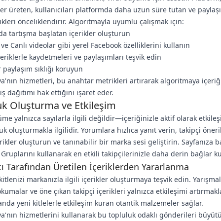
ler üreten, kullanıcıları platformda daha uzun süre tutan ve paylaşı
ikleri önceliklendirir. Algoritmayla uyumlu çalışmak için:
a tartışma başlatan içerikler oluşturun
 ve Canlı videolar gibi yerel Facebook özelliklerini kullanın
çeriklerle kaydetmeleri ve paylaşımları teşvik edin
ir paylaşım sıklığı koruyun
'nın hizmetleri, bu anahtar metrikleri artırarak algoritmaya içeriğ
ş dağıtımı hak ettiğini işaret eder.
uk Oluşturma ve Etkileşim
me yalnızca sayılarla ilgili değildir—içeriğinizle aktif olarak etkile
uk oluşturmakla ilgilidir. Yorumlara hızlıca yanıt verin, takipçi öneri
rikler oluşturun ve tanınabilir bir marka sesi geliştirin. Sayfanıza b
Gruplarını kullanarak en etkili takipçilerinizle daha derin bağlar k
cı Tarafından Üretilen İçeriklerden Yararlanma
itlenizi markanızla ilgili içerikler oluşturmaya teşvik edin. Yarışmal
umalar ve öne çıkan takipçi içerikleri yalnızca etkileşimi artırmak
nda yeni kitlelerle etkileşim kuran otantik malzemeler sağlar.
'nın hizmetlerini kullanarak bu topluluk odaklı gönderileri büyüt