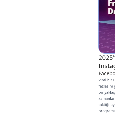
2025'
Insta
Facebo
Viral bir
fazlasını
bir yaklaş
zamanları
taktiği u
programı 