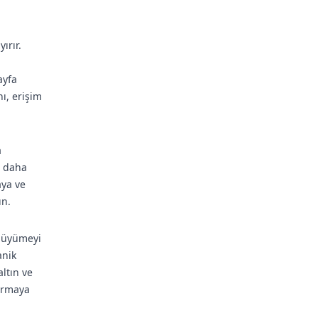
ırır.
ayfa
nı, erişim
a
ri daha
aya ve
ın.
 büyümeyi
anik
ltın ve
turmaya