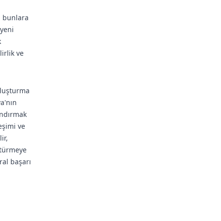
a bunlara
yeni
k
irlik ve
 oluşturma
ya'nın
andırmak
eşimi ve
ir,
ştürmeye
ral başarı