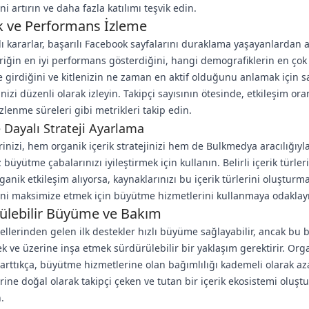
ni artırın ve daha fazla katılımı teşvik edin.
ik ve Performans İzleme
lı kararlar, başarılı Facebook sayfalarını duraklama yaşayanlardan ay
riğin en iyi performans gösterdiğini, hangi demografiklerin en çok
e girdiğini ve kitlenizin ne zaman en aktif olduğunu anlamak için s
nizi düzenli olarak izleyin. Takipçi sayısının ötesinde, etkileşim ora
izlenme süreleri gibi metrikleri takip edin.
e Dayalı Strateji Ayarlama
erinizi, hem organik içerik stratejinizi hem de Bulkmedya aracılığıyl
 büyütme çabalarınızı iyileştirmek için kullanın. Belirli içerik türle
ganik etkileşim alıyorsa, kaynaklarınızı bu içerik türlerini oluşturm
ini maksimize etmek için büyütme hizmetlerini kullanmaya odaklay
ülebilir Büyüme ve Bakım
lerinden gelen ilk destekler hızlı büyüme sağlayabilir, ancak bu
 ve üzerine inşa etmek sürdürülebilir bir yaklaşım gerektirir. Org
 arttıkça, büyütme hizmetlerine olan bağımlılığı kademeli olarak aza
ine doğal olarak takipçi çeken ve tutan bir içerik ekosistemi oluş
.