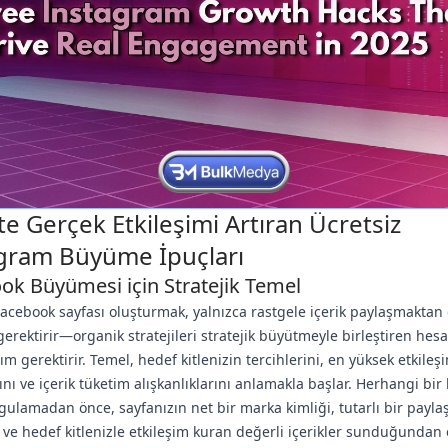
te Gerçek Etkileşimi Artıran Ücretsiz
gram Büyüme İpuçları
ok Büyümesi için Stratejik Temel
 Facebook sayfası oluşturmak, yalnızca rastgele içerik paylaşmaktan
 gerektirir—organik stratejileri stratejik büyütmeyle birleştiren he
ım gerektirir. Temel, hedef kitlenizin tercihlerini, en yüksek etkileş
nı ve içerik tüketim alışkanlıklarını anlamakla başlar. Herhangi bi
ygulamadan önce, sayfanızın net bir marka kimliği, tutarlı bir payla
ve hedef kitlenizle etkileşim kuran değerli içerikler sunduğundan