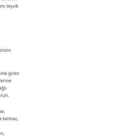
mı teşvik
inizin
şime giren
lerine
ağlı
urun.
ar,
la kalmaz,
ün,