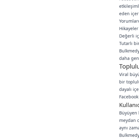
etkileşim
eden içer
Yorumlard
Hikayeler
Değerli i
Tutarlı b
Bulkmedya
daha geni
Toplul
Viral büyü
bir toplul
dayalı içe
Facebook 
Kullanı
Büyüyen k
meydan ok
aynı zama
Bulkmedya