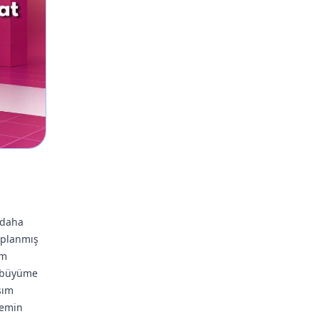
 daha
saplanmış
im
r büyüme
şım
 emin