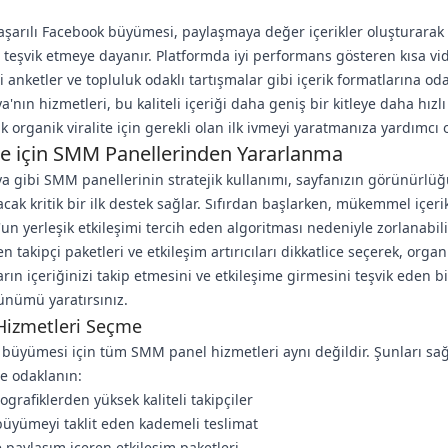
aşarılı Facebook büyümesi, paylaşmaya değer içerikler oluşturarak
i teşvik etmeye dayanır. Platformda iyi performans gösteren kısa vid
li anketler ve topluluk odaklı tartışmalar gibi içerik formatlarına od
'nın hizmetleri, bu kaliteli içeriği daha geniş bir kitleye daha hızlı
k organik viralite için gerekli olan ilk ivmeyi yaratmanıza yardımcı o
me için SMM Panellerinden Yararlanma
 gibi SMM panellerinin stratejik kullanımı, sayfanızın görünürlü
acak kritik bir ilk destek sağlar. Sıfırdan başlarken, mükemmel içerik
un yerleşik etkileşimi tercih eden algoritması nedeniyle zorlanabili
 takipçi paketleri ve etkileşim artırıcıları dikkatlice seçerek, organ
arın içeriğinizi takip etmesini ve etkileşime girmesini teşvik eden bi
ünümü yaratırsınız.
Hizmetleri Seçme
büyümesi için tüm SMM panel hizmetleri aynı değildir. Şunları sa
e odaklanın:
ografiklerden yüksek kaliteli takipçiler
üyümeyi taklit eden kademeli teslimat
 paylaşım içeren etkileşim paketleri