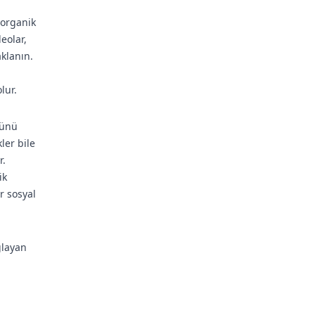
 organik
eolar,
aklanın.
lur.
ğünü
ler bile
r.
ik
r sosyal
ğlayan