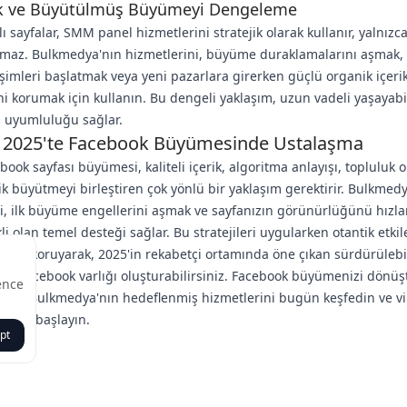
k ve Büyütülmüş Büyümeyi Dengeleme
lı sayfalar, SMM panel hizmetlerini stratejik olarak kullanır, yalnızc
maz. Bulkmedya'nın hizmetlerini, büyüme duraklamalarını aşmak, 
rişimleri başlatmak veya yeni pazarlara girerken güçlü organik içeri
ni korumak için kullanın. Bu dengeli yaklaşım, uzun vadeli yaşayabil
 uyumluluğu sağlar.
 2025'te Facebook Büyümesinde Ustalaşma
ebook sayfası büyümesi, kaliteli içerik, algoritma anlayışı, topluluk
jik büyütmeyi birleştiren çok yönlü bir yaklaşım gerektirir. Bulkmed
i, ilk büyüme engellerini aşmak ve sayfanızın görünürlüğünü hızl
li olan temel desteği sağlar. Bu stratejileri uygularken otantik etkil
çeriği koruyarak, 2025'in rekabetçi ortamında öne çıkan sürdürülebil
ir Facebook varlığı oluşturabilirsiniz. Facebook büyümenizi dönü
ence
ınız? Bulkmedya'nın hedeflenmiş hizmetlerini bugün keşfedin ve vi
nuza başlayın.
pt