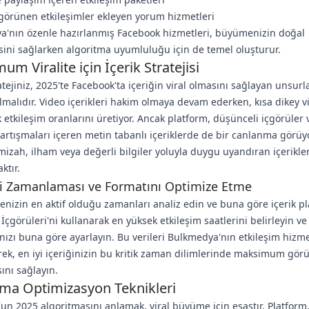
görünen etkileşimler ekleyen yorum hizmetleri
a'nın özenle hazırlanmış Facebook hizmetleri, büyümenizin doğal
ni sağlarken algoritma uyumluluğu için de temel oluşturur.
m Viralite için İçerik Stratejisi
ratejiniz, 2025'te Facebook'ta içeriğin viral olmasını sağlayan unsurl
malıdır. Video içerikleri hakim olmaya devam ederken, kısa dikey v
 etkileşim oranlarını üretiyor. Ancak platform, düşünceli içgörüler 
tartışmaları içeren metin tabanlı içeriklerde de bir canlanma görüyo
mizah, ilham veya değerli bilgiler yoluyla duygu uyandıran içerikle
ktır.
i Zamanlaması ve Formatını Optimize Etme
lenizin en aktif olduğu zamanları analiz edin ve buna göre içerik pl
İçgörüleri'ni kullanarak en yüksek etkileşim saatlerini belirleyin v
ızı buna göre ayarlayın. Bu verileri Bulkmedya'nın etkileşim hizme
erek, en iyi içeriğinizin bu kritik zaman dilimlerinde maksimum gör
nı sağlayın.
tma Optimizasyon Teknikleri
un 2025 algoritmasını anlamak, viral büyüme için esastır. Platform