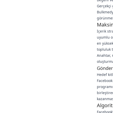
Gerçekçi 
Bulkmedy
görünmesi
Maksimu
İçerik st
uyumlu ol
en yüksek
topluluk 
Anahtar, 
oluşturma
Gönder
Hedef kit
Facebook 
programın
birleştir
kazanması
Algori
Facebook'