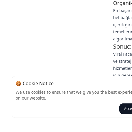
Organi
En başarı
bel bağla
içerik gi
temelleri
algoritma
Sonuç:
Viral Fac
ve strate
hizmetler
için gerek
değerli i
🍪 Cookie Notice
büyüyen b
We use cookies to ensure that we give you the best experi
hazır mıs
on our website.
yolculuğu
Acce
Geri