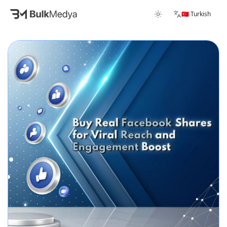
🇹🇷 Turkish