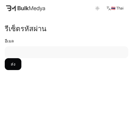
🇹🇭 Thai
รีเซ็ตรหัสผ่าน
อีเมล
ส่ง