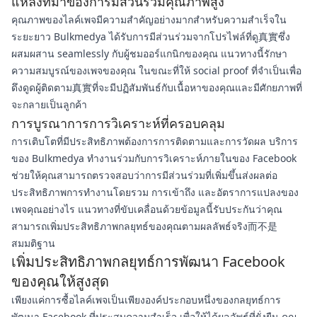
แหล่งที่มาของการมีส่วนร่วมคุณภาพสูง
คุณภาพของไลค์เพจมีความสำคัญอย่างมากสำหรับความสำเร็จใน
ระยะยาว Bulkmedya ได้รับการมีส่วนร่วมจากโปรไฟล์ที่ดู真實ซึ่ง
ผสมผสาน seamlessly กับผู้ชมออร์แกนิกของคุณ แนวทางนี้รักษา
ความสมบูรณ์ของเพจของคุณ ในขณะที่ให้ social proof ที่จำเป็นเพื่อ
ดึงดูดผู้ติดตาม真實ที่จะมีปฏิสัมพันธ์กับเนื้อหาของคุณและมีศักยภาพที่
จะกลายเป็นลูกค้า
การบูรณาการการวิเคราะห์ที่ครอบคลุม
การเติบโตที่มีประสิทธิภาพต้องการการติดตามและการวัดผล บริการ
ของ Bulkmedya ทำงานร่วมกับการวิเคราะห์ภายในของ Facebook
ช่วยให้คุณสามารถตรวจสอบว่าการมีส่วนร่วมที่เพิ่มขึ้นส่งผลต่อ
ประสิทธิภาพการทำงานโดยรวม การเข้าถึง และอัตราการแปลงของ
เพจคุณอย่างไร แนวทางที่ขับเคลื่อนด้วยข้อมูลนี้รับประกันว่าคุณ
สามารถเพิ่มประสิทธิภาพกลยุทธ์ของคุณตามผลลัพธ์จริง而不是
สมมติฐาน
เพิ่มประสิทธิภาพกลยุทธ์การพัฒนา Facebook
ของคุณให้สูงสุด
เพียงแค่การซื้อไลค์เพจเป็นเพียงองค์ประกอบหนึ่งของกลยุทธ์การ
พัฒนา Facebook ที่ประสบความสำเร็จ เพื่อให้ได้ผลลัพธ์ที่ยั่งยืน คุณ