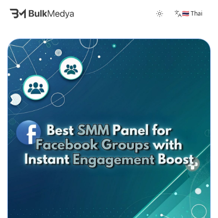
🇹🇭 Thai