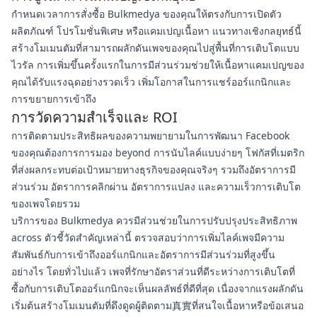
กำหนดเวลาการสั่งซื้อ Bulkmedya ของคุณให้ตรงกับการเปิดตัว
ผลิตภัณฑ์ โปรโมชั่นพิเศษ หรือแคมเปญเนื้อหา แนวทางเชิงกลยุทธ์นี้
สร้างโมเมนตัมที่สามารถผลักดันเพจของคุณไปสู่พื้นที่การเติบโตแบบ
ไวรัล การเพิ่มขึ้นครั้งแรกในการมีส่วนร่วมช่วยให้เนื้อหาแคมเปญของ
คุณได้รับแรงฉุดอย่างรวดเร็ว เพิ่มโอกาสในการแชร์ออร์แกนิกและ
การขยายการเข้าถึง
การวัดความสำเร็จและ ROI
การติดตามประสิทธิผลของความพยายามในการพัฒนา Facebook
ของคุณต้องการการมอง beyond การนับไลค์แบบง่ายๆ โฟกัสที่เมตริก
ที่ส่งผลกระทบต่อเป้าหมายทางธุรกิจของคุณจริงๆ รวมถึงอัตราการมี
ส่วนร่วม อัตราการคลิกผ่าน อัตราการแปลง และความเร็วการเติบโต
ของเพจโดยรวม
บริการของ Bulkmedya ควรมีส่วนช่วยในการปรับปรุงประสิทธิภาพ
across ตัวชี้วัดสำคัญเหล่านี้ ตรวจสอบว่าการเพิ่มไลค์เพจมีความ
สัมพันธ์กับการเข้าถึงออร์แกนิกและอัตราการมีส่วนร่วมที่สูงขึ้น
อย่างไร โดยทั่วไปแล้ว เพจที่รักษาอัตราส่วนที่ดีระหว่างการเติบโตที่
ซื้อกับการเติบโตออร์แกนิกจะเห็นผลลัพธ์ที่ดีที่สุด เนื่องจากแรงผลักดัน
เริ่มต้นสร้างโมเมนตัมที่ดึงดูดผู้ติดตาม真實ที่สนใจเนื้อหาหรือข้อเสนอ