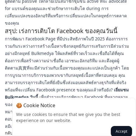
ผู้ติดตาม passive ให้กลายเป็นสมาชิกชุมชน active ที่จะ advocate
for แบรนด์ของคุณและช่วยรักษาการเติบโต during การ
เปลี่ยนแปลงของอัลกอริทึมหรือการเปลี่ยนแปลงในกลยุทธ์การตลาด
ของคุณ
สรุป: เร่งการเติบโต Facebook ของคุณวันนี้
การพัฒนา Facebook Page ที่มีประสิทธิภาพในปี 2025 ต้องการการ
รวมกันระหว่างการสร้างเนื้อหาเชิงกลยุทธ์กับการเสริมการมีส่วนร่วม
อย่างมีกลยุทธ์ Bulkmedya ให้ผลลัพธ์ที่รวดเร็วและเชื่อถือได้ที่คุณ
ต้องการเพื่อสร้างความน่าเชื่อถือ เอาชนะอัลกอริทึม และดึงดูดผู้
ติดตาม真實ที่จะมีส่วนร่วมกับเนื้อหาของคุณและแปลงเป็นลูกค้า โดย
การบูรณาการบริการของพวกเขากับกลยุทธ์เนื้อหาที่ครอบคลุม คุณ
สามารถบรรลุการเติบโตที่ยั่งยืนซึ่งส่งมอบผลลัพธ์ทางธุรกิจที่แท้จริง
พร้อมที่จะเปลี่ยน Facebook presence ของคุณแล้วหรือยัง?
เยี่ยมชม
Bulkmedya วันนี้
เพื่อสำรวจบริการพัฒนา Facebook ที่หลากหลาย
ของพวกเขาและเริ่มเห็นผลลัพธ์ทันทีที่ผลักดันเพจของคุณไปสู่เป้า
🍪 Cookie Notice
หมายการเติบโตของผู้ชม แพลตฟอร์มที่ใช้งานง่ายและทีมสนับสนุนที่
We use cookies to ensure that we give you the best
ตอบสนองอย่างรวดเร็วของพวกเขาทำให้การเร่งความสำเร็จโซเชีย
experience on our website.
ลมีเดียของคุณง่ายกว่าเดิม
Accept
กลับ