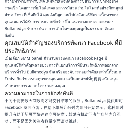
ความท้าทายสำหรับเพจใหม่หรือเพจที่ต้องการขยายการเข้าถึงอย่าง
รวดเร็ว โดยการเพิ่มไลค์เพจและการมีส่วนร่วมในโพสต์อย่างมีกลยุทธ์
ผ่านบริการที่เชื่อถือได้ คุณส่งสัญญาณไปยังอัลกอริทึมว่าเนื้อหาของ
คุณสมควรได้รับการกระจายที่กว้างขึ้น แนวทางแบบเจาะจงของ
Bulkmedya รับประกันว่าการเติบโตของคุณดูเป็นธรรมชาติและ
ยั่งยืน
คุณสมบัติสำคัญของบริการพัฒนา Facebook ที่มี
ประสิทธิภาพ
เมื่อเลือก SMM panel สำหรับการพัฒนา Facebook Page มี
คุณสมบัติสำคัญหลายประการที่แยกบริการที่มีประสิทธิภาพออกจาก
บริการทั่วไป Bulkmedya จัดเตรียมองค์ประกอบสำคัญเหล่านี้ทั้งหมด
รับประกันว่าการลงทุนของคุณจะแปลเป็นผลลัพธ์ที่ดู真實สนับสนุน
เป้าหมายการตลาดโดยรวมของคุณ
ความสามารถในการจัดส่งทันที
不同于需要数天或数周才能交付结果的服务，Bulkmedya 提供即时
Facebook 页面点赞，在您下单后几分钟内即可开始显示。这种即时
提升有助于新页面快速建立可信度，鼓励有机访问者与您的内容互
动，而不是因为关注者数量少而滚动跳过。