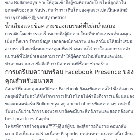
ของ Bulkmedya ช่วยให้คุณเข้าถึงผู้ชมที่ตรงกับโปรไฟล์ลูกค้าใน
อุดมคติของคุณ รับประกันว่าการเติบโตของคุณจะแปลเป็นผลลัพธ์
ทางธุรกิจ而不是 vanity metrics
น้ำเสียงและข้อความของแบรนด์ที่ไม่สม่ำเสมอ
การเติบโตอย่างรวดเร็วหมายถึงผู้ติดตามใหม่ที่พบกับแบรนด์ของคุณ
เป็นครั้งแรก รักษาข้อมูล เอกลักษณ์ทางภาพ และค่านิยมให้สม่ำเสมอ
across เนื้อหาทั้งหมดของคุณเพื่อสร้างความไว้วางใจและการจดจำ
แบรนด์ที่ไม่สม่ำเสมอสามารถทำให้ผู้ติดตามใหม่สับสนและบ่อน
ทำลายความน่าเชื่อถือที่การมีส่วนร่วมที่ซื้อมาช่วยสร้าง
การเตรียมความพร้อม Facebook Presence ของ
คุณสำหรับอนาคต
อัลกอริทึมและคุณสมบัติของ Facebook ยังคงพัฒนาต่อไป ซึ่งต้องการ
กลยุทธ์ที่ปรับตัวได้ซึ่งรักษาการเติบโตโดยไม่คำนึงถึงการเปลี่ยนแปลง
ของแพลตฟอร์ม Bulkmedya อยู่ ahead of การพัฒนาต่างๆ เหล่านี้
รับประกันว่าบริการของพวกเขายังคงมีประสิทธิภาพและสอดคล้องกับ
best practices ปัจจุบัน
โฟกัสที่การสร้างชุมชน而不是แค่ผู้ชม 鼓励การอภิปราย ตอบกลับ
ความคิดเห็น และสร้างเนื้อหาที่ sparks บทสนทนา แนวทางนี้เปลี่ยน