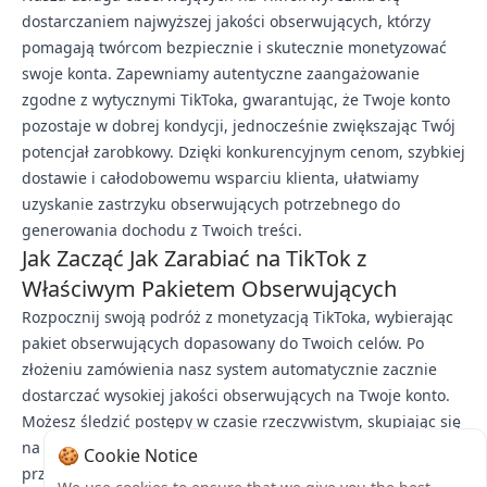
dostarczaniem najwyższej jakości obserwujących, którzy
pomagają twórcom bezpiecznie i skutecznie monetyzować
swoje konta. Zapewniamy autentyczne zaangażowanie
zgodne z wytycznymi TikToka, gwarantując, że Twoje konto
pozostaje w dobrej kondycji, jednocześnie zwiększając Twój
potencjał zarobkowy. Dzięki konkurencyjnym cenom, szybkiej
dostawie i całodobowemu wsparciu klienta, ułatwiamy
uzyskanie zastrzyku obserwujących potrzebnego do
generowania dochodu z Twoich treści.
Jak Zacząć Jak Zarabiać na TikTok z
Właściwym Pakietem Obserwujących
Rozpocznij swoją podróż z monetyzacją TikToka, wybierając
pakiet obserwujących dopasowany do Twoich celów. Po
złożeniu zamówienia nasz system automatycznie zacznie
dostarczać wysokiej jakości obserwujących na Twoje konto.
Możesz śledzić postępy w czasie rzeczywistym, skupiając się
na tworzeniu treści, które zamieniają nową publiczność w
🍪 Cookie Notice
przychód. Nasz zespół pozostaje do Twojej dyspozycji, aby