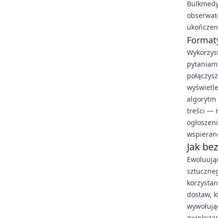
Bulkmedy
obserwato
ukończen
Formaty
Wykorzysta
pytaniami
połączys
wyświetle
algorytm
treści — 
ogłoszen
wspieran
Jak be
Ewoluują
sztuczne
korzysta
dostaw, k
wywołując
zwiększa