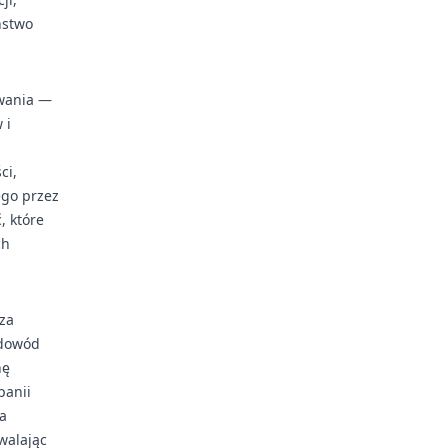
ństwo
owania —
 i
ci,
ego przez
, które
ch
oza
 dowód
nę
panii
a
walając