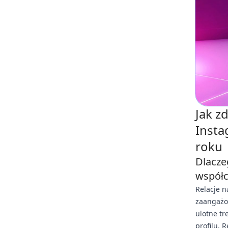
Jak z
Insta
roku
Dlacze
współ
Relacje n
zaangażo
ulotne tr
profilu, 