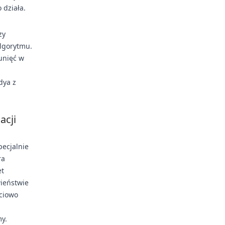
 działa.
zy
algorytmu.
sunięć w
dya z
acji
pecjalnie
ra
et
wieństwie
ściowo
y.