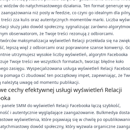
ąc widzów do natychmiastowego działania. Ten format generuje wy
 zaangażowania niż posty w feedzie, co czyni go idealnym dla piln
 treści zza kulis oraz autentycznych momentów marki. Liczba wyśw
lacji służy jako dowód społeczny, sygnalizując zarówno algorytmowi
nym obserwatorom, że Twoje treści rezonują z odbiorcami.
i twórców maksymalizacja wyświetleń Relacji przekłada się na zwię
ć, lepszą więź z odbiorcami oraz poprawione szanse konwersji. G
tnie utrzymujesz wysokie liczby wyświetleń, algorytm Facebooka
yzuje Twoje treści we wszystkich formatach, tworząc błędne koło
nego zasięgu. Wyspecjalizowana usługa wyświetleń Relacji Facebo
a pomaga Ci zbudować ten początkowy impet, zapewniając, że Two
ą należytą uwagę od momentu publikacji.
we cechy efektywnej usługi wyświetleń Relacji
ooka
 panele SMM do wyświetleń Relacji Facebooka łączą szybkość,
ność i autentycznie wyglądające zaangażowanie. Bulkmedya dosta
stowe wyświetlenia, które pojawiają się w chwilę po opublikowaniu
natychmiastowy dowód społeczny, który wyzwala organiczne zaang