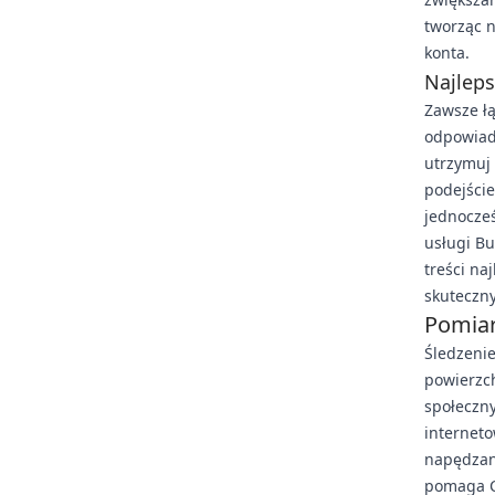
tworząc n
konta.
Najlep
Zawsze ł
odpowiada
utrzymuj
podejście
jednocze
usługi Bu
treści na
skuteczn
Pomiar
Śledzenie
powierzc
społeczny
interneto
napędzan
pomaga Ci