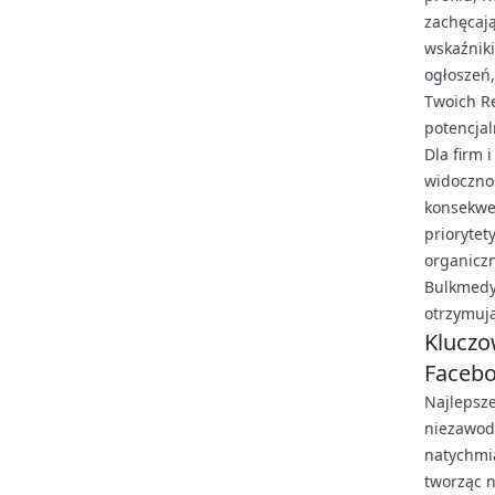
zachęcaj
wskaźniki
ogłoszeń,
Twoich Re
potencjal
Dla firm 
widocznoś
konsekwen
priorytet
organicz
Bulkmedy
otrzymuj
Kluczo
Faceb
Najlepsze
niezawod
natychmia
tworząc 