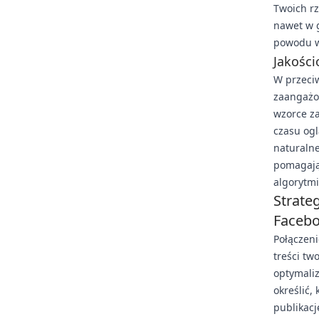
Twoich rz
nawet w g
powodu w
Jakości
W przeci
zaangażow
wzorce z
czasu ogl
naturalne
pomagają
algorytmi
Strate
Faceb
Połączen
treści tw
optymaliz
określić,
publikacj