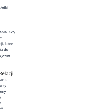
źniki
ania. Gdy
em
i, które
ia do
luzywne
elacji
waniu
przy
temy
w
e
ji,