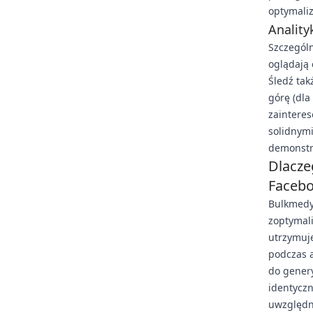
optymaliz
Anality
Szczegól
oglądają 
Śledź tak
górę (dla
zaintere
solidnymi
demonstru
Dlacze
Faceb
Bulkmedy
zoptymal
utrzymuj
podczas a
do genery
identyczn
uwzględni