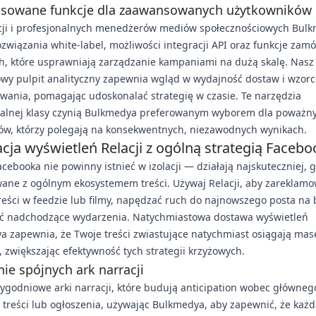
sowane funkcje dla zaawansowanych użytkowników
cji i profesjonalnych menedżerów mediów społecznościowych Bul
ozwiązania white-label, możliwości integracji API oraz funkcje zam
h, które usprawniają zarządzanie kampaniami na dużą skalę. Nasz
wy pulpit analityczny zapewnia wgląd w wydajność dostaw i wzorc
wania, pomagając udoskonalać strategię w czasie. Te narzędzia
nalnej klasy czynią Bulkmedya preferowanym wyborem dla poważn
ów, którzy polegają na konsekwentnych, niezawodnych wynikach.
acja wyświetleń Relacji z ogólną strategią Faceb
acebooka nie powinny istnieć w izolacji — działają najskuteczniej, 
wane z ogólnym ekosystemem treści. Używaj Relacji, aby zareklam
reści w feedzie lub filmy, napędzać ruch do najnowszego posta na 
 nadchodzące wydarzenia. Natychmiastowa dostawa wyświetleń
 zapewnia, że Twoje treści zwiastujące natychmiast osiągają mas
, zwiększając efektywność tych strategii krzyżowych.
ie spójnych ark narracji
tygodniowe arki narracji, które budują anticipation wobec główneg
treści lub ogłoszenia, używając Bulkmedya, aby zapewnić, że każd