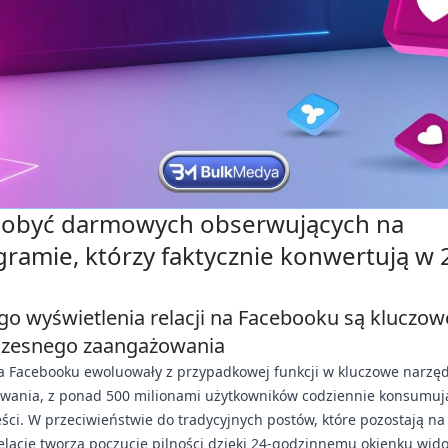
dobyć darmowych obserwujących na
gramie, którzy faktycznie konwertują w
go wyświetlenia relacji na Facebooku są kluczow
czesnego zaangażowania
a Facebooku ewoluowały z przypadkowej funkcji w kluczowe narzęd
wania, z ponad 500 milionami użytkowników codziennie konsumuj
eści. W przeciwieństwie do tradycyjnych postów, które pozostają n
Relacje tworzą poczucie pilności dzięki 24-godzinnemu okienku wido