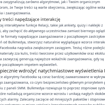
a zasygnalizują zarówno algorytmowi, jak i Twoim organicznym
rom, że Twoje treści są warte obejrzenia, zwiększając ogólne wska
ia i zaangażowania.
 treści napędzające interakcję
j interaktywne funkcje Relacji, takie jak ankiety, quizy i naklejki z
, aby zachęcić do aktywnego uczestnictwa zamiast biernego ogląd
z te formaty napędzające zaangażowanie z początkowym zastrzyki
ń od Bulkmedya, stworzysz naturalnie wyglądające wzorce interakcj
 Facebooka nagradza zwiększonym zasięgiem. Testuj różne podejśc
materiały zza kulis, treści tworzone przez użytkowników oraz eksk
ia zazwyczaj generują najwyższe wskaźniki zaangażowania, gdy są
e początkowym impetem wyświetleń.
zpiecznie wdrożyć natychmiastowe wyświetlenia R
ce algorytmy Facebooka są coraz bardziej zaawansowane w wykry
go zaangażowania, co czyni bezpieczeństwo głównym priorytetem 
niu z paneli SMM. Bulkmedya rozwiązuje to poprzez stopniowe sys
tóre naśladują organiczne wzorce wzrostu i unikają nagłych skokó
ych alarmy. Zalecamy zaczęcie od mniejszych pakietów i stopniow
nie wolumenu w miarę ustalania konsekwentnych wzorców publikac