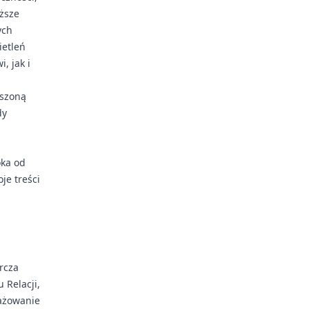
ższe
ych
ietleń
, jak i
kszoną
dy
oka od
je treści
rcza
 Relacji,
ażowanie