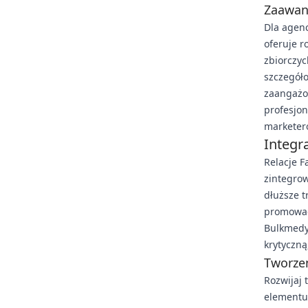
Zaawan
Dla agen
oferuje r
zbiorczyc
szczegóło
zaangażo
profesjo
marketer
Integr
Relacje F
zintegro
dłuższe t
promować
Bulkmedya
krytyczną
Tworzen
Rozwijaj 
elementu 