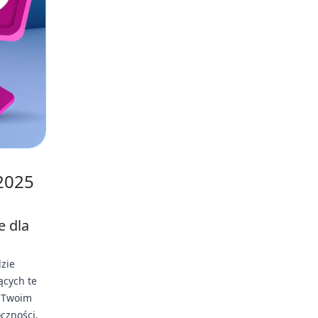
 2025
e dla
zie
ących te
a Twoim
czności,