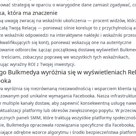
ować strategię w oparciu o wiarygodne dane zamiast zgadywać, co
ka, która ma znaczenie
ną uwagę zwracaj na wskaźniki ukończenia — procent widzów, któr
całą Twoją Relację — ponieważ silnie koreluje to z przychylnością 
że wskaźniki odpowiedzi na interaktywne naklejki i wskaźniki prze
 kwalifikujących się kont), ponieważ wskazują one na autentyczne
sowanie odbiorców. Łącząc początkową dostawę wyświetleń Bulkme
 treściami, zobaczysz poprawę we wszystkich tych wskaźnikach,
jąc wyraźny ROI z Twojej inwestycji.
go Bulkmedya wyróżnia się w wyświetleniach Rel
ooka
a wyróżnia się niezrównaną niezawodnością i wsparciem klienta s
izowanym pod unikalne wymagania Facebooka. Nasza infrastruktu
e multiple kanały dostaw, aby zapewnić konsekwentną usługę naw
ktualizacji platformy lub okresów zwiększonego popytu. W przeci
cznych paneli SMM, które traktują wszystkie platformy społeczno
ie, Bulkmedya opracowała rozwiązania specyficzne dla Facebooka,
ające odrębne wzorce algorytmu i środki bezpieczeństwa platform