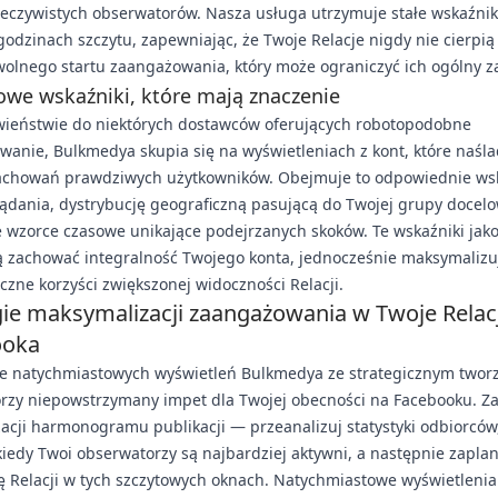
eczywistych obserwatorów. Nasza usługa utrzymuje stałe wskaźnik
odzinach szczytu, zapewniając, że Twoje Relacje nigdy nie cierpią
olnego startu zaangażowania, który może ograniczyć ich ogólny z
owe wskaźniki, które mają znaczenie
wieństwie do niektórych dostawców oferujących robotopodobne
anie, Bulkmedya skupia się na wyświetleniach z kont, które naśla
achowań prawdziwych użytkowników. Obejmuje to odpowiednie wsk
ądania, dystrybucję geograficzną pasującą do Twojej grupy docelo
 wzorce czasowe unikające podejrzanych skoków. Te wskaźniki jako
 zachować integralność Twojego konta, jednocześnie maksymalizu
czne korzyści zwiększonej widoczności Relacji.
gie maksymalizacji zaangażowania w Twoje Relac
ooka
ie natychmiastowych wyświetleń Bulkmedya ze strategicznym two
orzy niepowstrzymany impet dla Twojej obecności na Facebooku. Za
acji harmonogramu publikacji — przeanalizuj statystyki odbiorców
 kiedy Twoi obserwatorzy są najbardziej aktywni, a następnie zapla
ę Relacji w tych szczytowych oknach. Natychmiastowe wyświetlenia