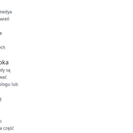
kmedya
ówień
e
ych
ooka
gdy są
ować
blogu lub
ę
o
a część