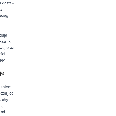
i dostaw
 z
asięg.
dują
aźniki
wej oraz
ści
jąc
je
rzeniem
cznij od
, aby
nuj
 od