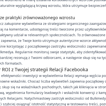
aturalnie wyglądającą krzywą wzrostu, która utrzymuje bezpiecze
sze praktyki zrównoważonego wzrostu
ącz zakupione wyświetlenia ze strategiami organicznego zaangaż
j na komentarze, udostępniaj treści tworzone przez użytkowników
 aktywny udział w relevantnych społecznościach. To zrównoważone
 zapewnia, że Twoje konto utrzymuje autentyczne wzorce aktywnoś
śnie korzystając z początkowego zastrzyku widoczności zapewnian
lkmedya. Regularnie monitoruj swoje statystyki, aby zidentyfikować
jbardziej rezonują z Twoimi odbiorcami, a następnie skup się na ty
ych formatach.
 ROI z Twojej strategii Relacji Facebooka
 efektywności inwestycji w wyświetlenia Relacji wymaga wyjścia p
howne wskaźniki. Chociaż liczba wyświetleń zapewnia początkowy
, skup się na wskaźnikach pochodnych, takich jak kliknięcia w stro
wą, wypełnienia formularzy leadowych i wskaźniki konwersji z kam
ych Relacjami. Natychmiastowy zastrzyk widoczności od Bulkmedy
 szybciej osiągnąć istotność statystyczną w testowaniu treści, poz