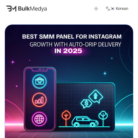
🇰🇷 Korean