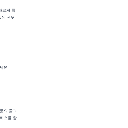
빠르게 확
필의 권위
세요:
장문의 글과
비스를 활