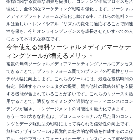
指標に関する貴重な洞察を提供し、コンテンツ作成プロセスを合
理化し、全体的なマーケティング戦略を強化します。ソーシャル
メディアプラットフォームが進化し続ける中、これらの無料ツー
ルは新しいトレンドやアルゴリズムの変化に適応することで関連
性を保ち、今年オンラインプレゼンスを成長させたいすべての人
にとって不可欠な存在です。
今年使える無料ソーシャルメディアマーケテ
ィングツールが増えるメリット
複数の無料ソーシャルメディアマーケティングツールにアクセス
できることで、プラットフォーム間でのブランドの可視性とリー
チが大幅に向上します。これらのツールには、最適な投稿時間の
特定、関連するハッシュタグの提案、競合他社の戦略分析を支援
する機能が含まれていることが多いです。これらのリソースを活
用することで、適切なタイミングで適切なオーディエンスにコン
テンツが届き、エンゲージメントの可能性を最大化できます。
もう一つの大きな利点は、プロフェッショナルな見た目のコンテ
ンツとデータ駆動型の戦略によって得られる信頼性の向上です。
無料のデザインツールは視覚的に魅力的な投稿を作成するのに役
立ち、分析プラットフォームはオーディエンスにとって何が効果