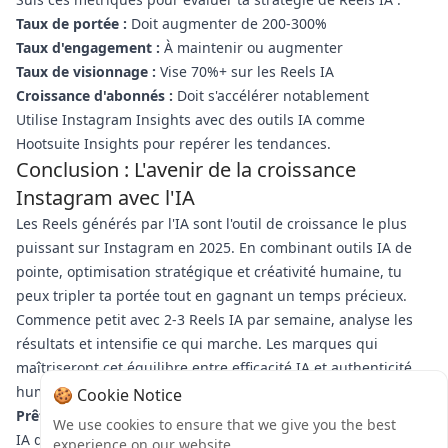
Taux de portée :
Doit augmenter de 200-300%
Taux d'engagement :
À maintenir ou augmenter
Taux de visionnage :
Vise 70%+ sur les Reels IA
Croissance d'abonnés :
Doit s'accélérer notablement
Utilise Instagram Insights avec des outils IA comme
Hootsuite Insights pour repérer les tendances.
Conclusion : L'avenir de la croissance
Instagram avec l'IA
Les Reels générés par l'IA sont l'outil de croissance le plus
puissant sur Instagram en 2025. En combinant outils IA de
pointe, optimisation stratégique et créativité humaine, tu
peux tripler ta portée tout en gagnant un temps précieux.
Commence petit avec 2-3 Reels IA par semaine, analyse les
résultats et intensifie ce qui marche. Les marques qui
maîtriseront cet équilibre entre efficacité IA et authenticité
humaine domineront Instagram cette année.
🍪 Cookie Notice
Prêt à transformer ta présence Instagram ?
Choisis un outil
We use cookies to ensure that we give you the best
IA de ce guide et crée ton premier Reel IA aujourd'hui.
experience on our website.