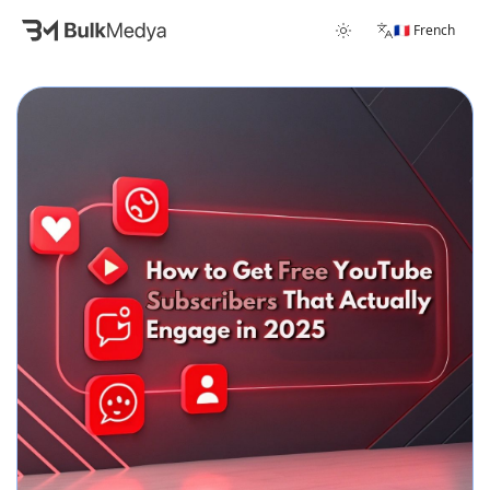
🇫🇷 French