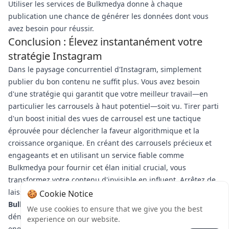
Utiliser les services de Bulkmedya donne à chaque
publication une chance de générer les données dont vous
avez besoin pour réussir.
Conclusion : Élevez instantanément votre
stratégie Instagram
Dans le paysage concurrentiel d'Instagram, simplement
publier du bon contenu ne suffit plus. Vous avez besoin
d'une stratégie qui garantit que votre meilleur travail—en
particulier les carrousels à haut potentiel—soit vu. Tirer parti
d'un boost initial des vues de carrousel est une tactique
éprouvée pour déclencher la faveur algorithmique et la
croissance organique. En créant des carrousels précieux et
engageants et en utilisant un service fiable comme
Bulkmedya pour fournir cet élan initial crucial, vous
transformez votre contenu d'invisible en influent. Arrêtez de
laisser vos meilleures idées passer inaperçues.
Visitez
🍪 Cookie Notice
Bulkmedya dès aujourd'hui
, donnez à vos carrousels le
We use cookies to ensure that we give you the best
démarrage qu'ils méritent, et observez votre portée et votre
experience on our website.
engagement s'envoler.