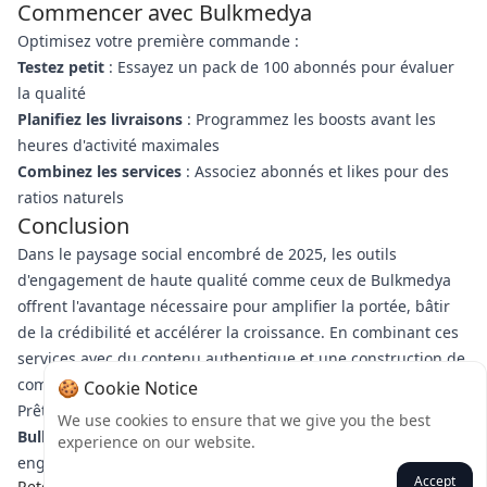
Commencer avec Bulkmedya
Optimisez votre première commande :
Testez petit
: Essayez un pack de 100 abonnés pour évaluer
la qualité
Planifiez les livraisons
: Programmez les boosts avant les
heures d'activité maximales
Combinez les services
: Associez abonnés et likes pour des
ratios naturels
Conclusion
Dans le paysage social encombré de 2025, les outils
d'engagement de haute qualité comme ceux de Bulkmedya
offrent l'avantage nécessaire pour amplifier la portée, bâtir
de la crédibilité et accélérer la croissance. En combinant ces
services avec du contenu authentique et une construction de
communauté, vous créez une boucle de croissance durable.
🍪 Cookie Notice
Prêt à transformer votre stratégie ?
Découvrez les packs de
We use cookies to ensure that we give you the best
Bulkmedya dès aujourd'hui
et constatez la différence d'un
experience on our website.
engagement stratégique.
Accept
Retour