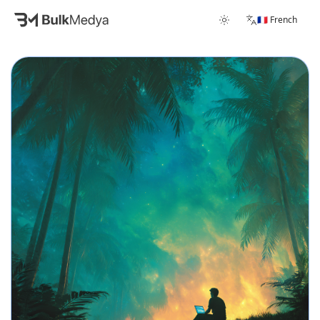
🇫🇷 French