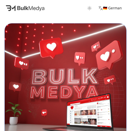
🇩🇪 German