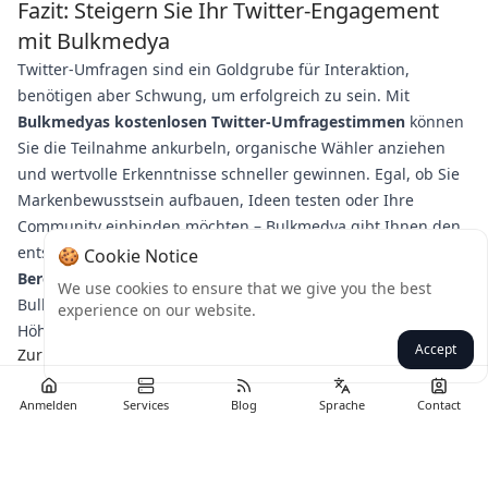
Fazit: Steigern Sie Ihr Twitter-Engagement
mit Bulkmedya
Twitter-Umfragen sind ein Goldgrube für Interaktion,
benötigen aber Schwung, um erfolgreich zu sein. Mit
Bulkmedyas kostenlosen Twitter-Umfragestimmen
können
Sie die Teilnahme ankurbeln, organische Wähler anziehen
und wertvolle Erkenntnisse schneller gewinnen. Egal, ob Sie
Markenbewusstsein aufbauen, Ideen testen oder Ihre
Community einbinden möchten – Bulkmedya gibt Ihnen den
entscheidenden Vorteil.
🍪 Cookie Notice
Bereit, Ihre Umfragen zu boosten?
Besuchen Sie noch heute
We use cookies to ensure that we give you the best
Bulkmedya und lassen Sie Ihr Twitter-Engagement in die
experience on our website.
Höhe schnellen!
Accept
Zurück
Anmelden
Services
Blog
Sprache
Contact