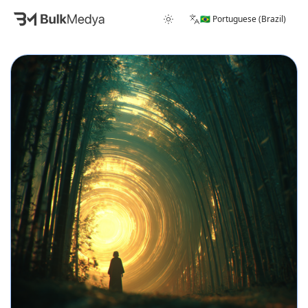
🇧🇷 Portuguese (Brazil)