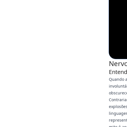
Nervo
Entend
Quando a
involunt
obscurec
Contraria
explosões
linguage
represent
mito é a