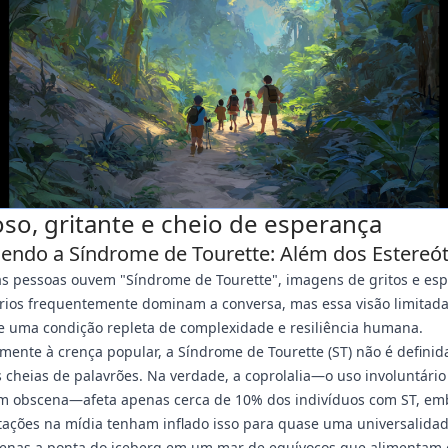
so, gritante e cheio de esperança
endo a Síndrome de Tourette: Além dos Estereó
s pessoas ouvem "Síndrome de Tourette", imagens de gritos e es
ários frequentemente dominam a conversa, mas essa visão limitad
e uma condição repleta de complexidade e resiliência humana.
mente à crença popular, a Síndrome de Tourette (ST) não é definid
 cheias de palavrões. Na verdade, a coprolalia—o uso involuntário
m obscena—afeta apenas cerca de 10% dos indivíduos com ST, em
ações na mídia tenham inflado isso para quase uma universalidad
penas a ponta do iceberg em um mar de equívocos que alimentam 