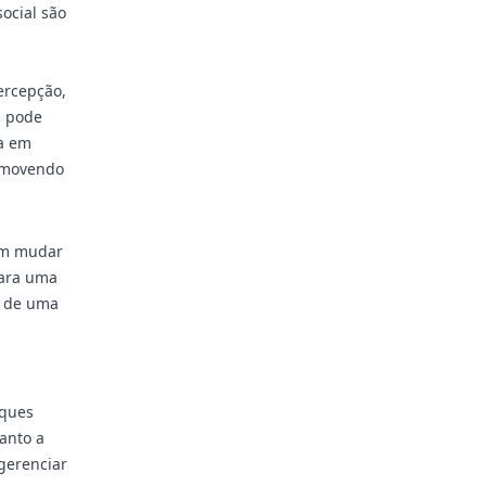
social são
ercepção,
, pode
da em
romovendo
dem mudar
para uma
o de uma
iques
anto a
 gerenciar