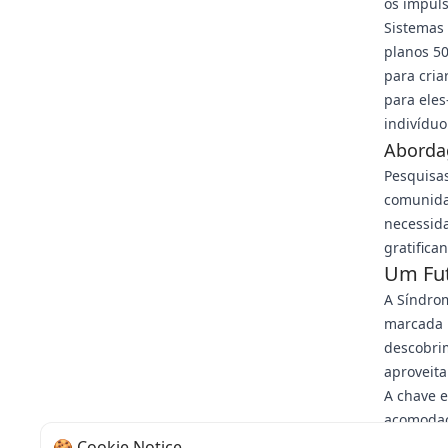
os impuls
Sistemas 
planos 5
para cri
para eles
indivíduo
Aborda
Pesquisa
comunidad
necessida
gratifica
Um Fut
A Síndrom
marcada p
descobri
aproveita
A chave e
acomodaç
prioriza
🍪 Cookie Notice