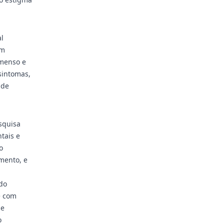
l
am
imenso e
sintomas,
 de
squisa
tais e
o
mento, e
do
e com
se
o