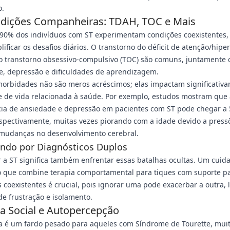
.
dições Companheiras: TDAH, TOC e Mais
 90% dos indivíduos com ST experimentam condições coexistentes,
ificar os desafios diários. O transtorno do déficit de atenção/hipe
 o transtorno obsessivo-compulsivo (TOC) são comuns, juntamente
e, depressão e dificuldades de aprendizagem.
morbidades não são meros acréscimos; elas impactam significativ
 de vida relacionada à saúde. Por exemplo, estudos mostram que 
cia de ansiedade e depressão em pacientes com ST pode chegar a 
spectivamente, muitas vezes piorando com a idade devido a press
 mudanças no desenvolvimento cerebral.
ndo por Diagnósticos Duplos
 a ST significa também enfrentar essas batalhas ocultas. Um cuid
o que combine terapia comportamental para tiques com suporte p
 coexistentes é crucial, pois ignorar uma pode exacerbar a outra, 
de frustração e isolamento.
a Social e Autopercepção
a é um fardo pesado para aqueles com Síndrome de Tourette, muit