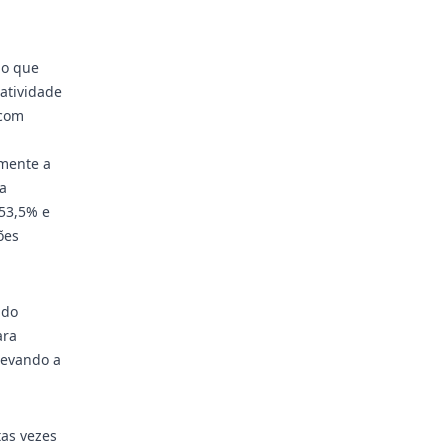
 o que
ratividade
 com
amente a
a
53,5% e
ões
ado
ara
levando a
as vezes