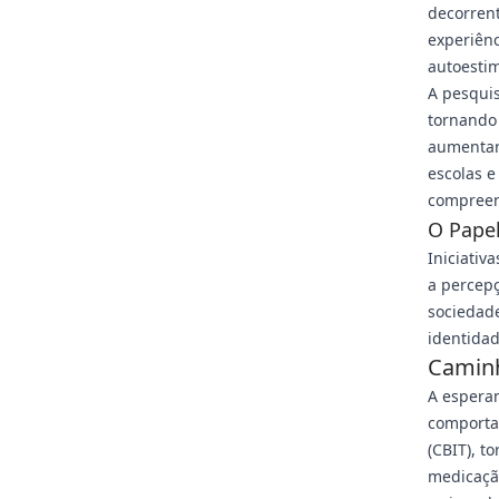
decorrent
experiênc
autoesti
A pesquis
tornando 
aumentar
escolas 
compreen
O Pape
Iniciativ
a percepç
sociedad
identidad
Caminh
A esperan
comporta
(CBIT), t
medicação