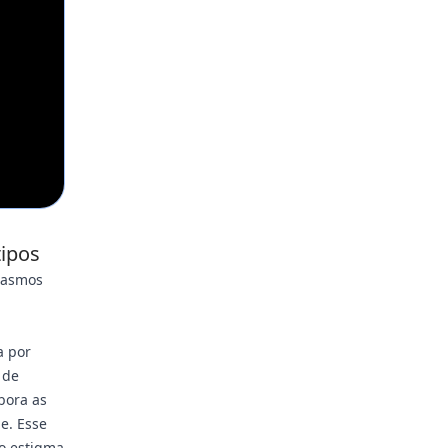
tipos
pasmos
a
a por
 de
bora as
e. Esse
o estigma