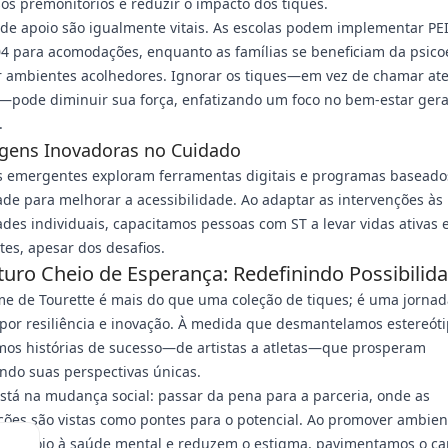
os premonitórios e reduzir o impacto dos tiques.
de apoio são igualmente vitais. As escolas podem implementar PE
04 para acomodações, enquanto as famílias se beneficiam da psic
ar ambientes acolhedores. Ignorar os tiques—em vez de chamar at
—pode diminuir sua força, enfatizando um foco no bem-estar gera
.
gens Inovadoras no Cuidado
s emergentes exploram ferramentas digitais e programas baseado
e para melhorar a acessibilidade. Ao adaptar as intervenções às
des individuais, capacitamos pessoas com ST a levar vidas ativas 
ntes, apesar dos desafios.
uro Cheio de Esperança: Redefinindo Possibilid
e de Tourette é mais do que uma coleção de tiques; é uma jornad
or resiliência e inovação. À medida que desmantelamos estereóti
mos histórias de sucesso—de artistas a atletas—que prosperam
ndo suas perspectivas únicas.
stá na mudança social: passar da pena para a parceria, onde as
ões são vistas como pontes para o potencial. Ao promover ambien
m o apoio à saúde mental e reduzem o estigma, pavimentamos o c