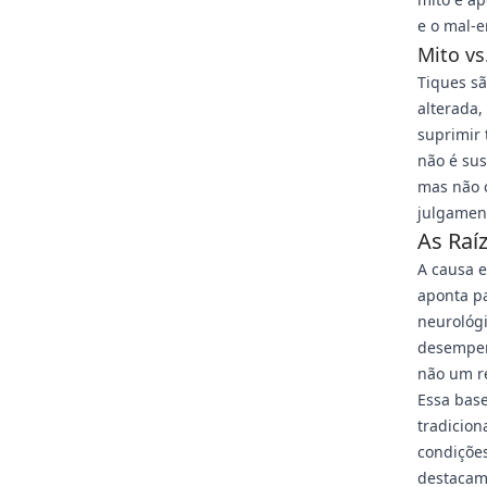
e o mal-e
Mito vs
Tiques sã
alterada
suprimir 
não é sus
mas não 
julgamen
As Raí
A causa 
aponta p
neurológ
desempen
não um re
Essa base
tradicion
condiçõe
destacam