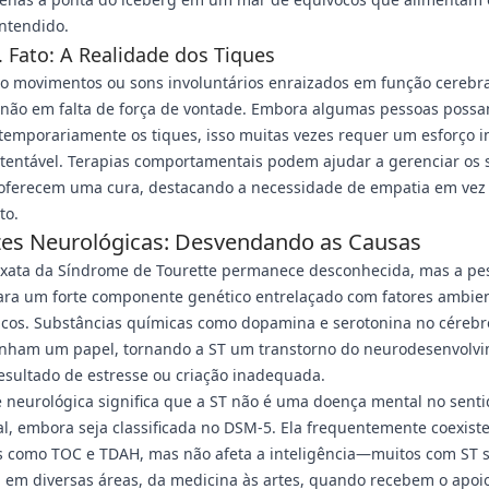
ntendido.
. Fato: A Realidade dos Tiques
o movimentos ou sons involuntários enraizados em função cerebra
, não em falta de força de vontade. Embora algumas pessoas poss
temporariamente os tiques, isso muitas vezes requer um esforço 
tentável. Terapias comportamentais podem ajudar a gerenciar os 
oferecem uma cura, destacando a necessidade de empatia em vez
to.
zes Neurológicas: Desvendando as Causas
exata da Síndrome de Tourette permanece desconhecida, mas a pe
ara um forte componente genético entrelaçado com fatores ambien
icos. Substâncias químicas como dopamina e serotonina no cérebr
ham um papel, tornando a ST um transtorno do neurodesenvolvi
sultado de estresse ou criação inadequada.
 neurológica significa que a ST não é uma doença mental no senti
al, embora seja classificada no DSM-5. Ela frequentemente coexist
s como TOC e TDAH, mas não afeta a inteligência—muitos com ST 
 em diversas áreas, da medicina às artes, quando recebem o apoi