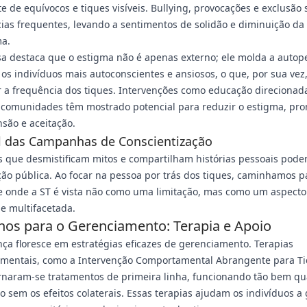
e de equívocos e tiques visíveis. Bullying, provocações e exclusão 
ias frequentes, levando a sentimentos de solidão e diminuição da
ma.
a destaca que o estigma não é apenas externo; ele molda a autop
os indivíduos mais autoconscientes e ansiosos, o que, por sua vez
 a frequência dos tiques. Intervenções como educação direciona
e comunidades têm mostrado potencial para reduzir o estigma, p
são e aceitação.
l das Campanhas de Conscientização
as que desmistificam mitos e compartilham histórias pessoais po
ão pública. Ao focar na pessoa por trás dos tiques, caminhamos 
e onde a ST é vista não como uma limitação, mas como um aspect
e multifacetada.
os para o Gerenciamento: Terapia e Apoio
ça floresce em estratégias eficazes de gerenciamento. Terapias
mentais, como a Intervenção Comportamental Abrangente para T
ornaram-se tratamentos de primeira linha, funcionando tão bem qu
 sem os efeitos colaterais. Essas terapias ajudam os indivíduos a