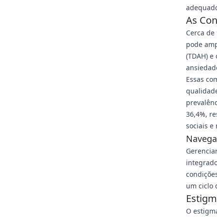
adequado
As Con
Cerca de
pode ampl
(TDAH) e
ansiedad
Essas co
qualidade
prevalên
36,4%, re
sociais e
Navega
Gerenciar
integrad
condições
um ciclo 
Estigm
O estigm