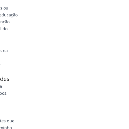
Is ou
oeducação
enção
l do
s na
e
ades
a
pos,
tes que
aminho