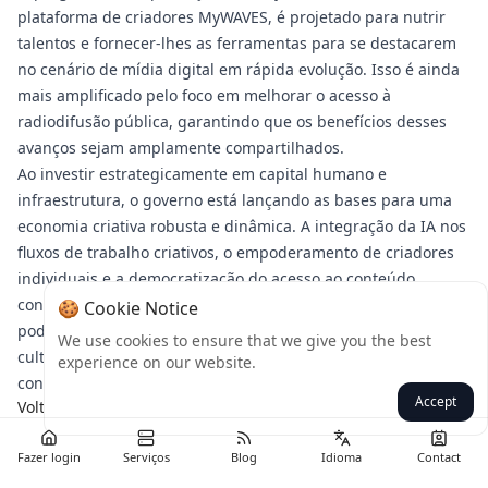
plataforma de criadores MyWAVES, é projetado para nutrir
talentos e fornecer-lhes as ferramentas para se destacarem
no cenário de mídia digital em rápida evolução. Isso é ainda
mais amplificado pelo foco em melhorar o acesso à
radiodifusão pública, garantindo que os benefícios desses
avanços sejam amplamente compartilhados.
Ao investir estrategicamente em capital humano e
infraestrutura, o governo está lançando as bases para uma
economia criativa robusta e dinâmica. A integração da IA nos
fluxos de trabalho criativos, o empoderamento de criadores
individuais e a democratização do acesso ao conteúdo
contribuem coletivamente para uma poderosa sinergia que
🍪 Cookie Notice
pode impulsionar a inovação, promover o intercâmbio
We use cookies to ensure that we give you the best
cultural e solidificar a posição da Índia como líder global em
experience on our website.
conteúdo digital e indústrias criativas nos próximos anos.
Accept
Voltar
Fazer login
Serviços
Blog
Idioma
Contact