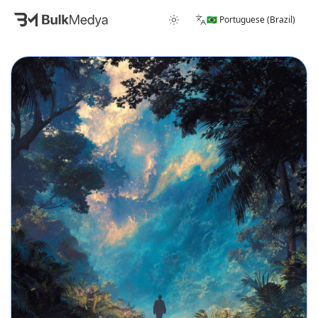
🇧🇷 Portuguese (Brazil)