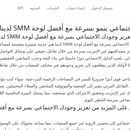
تسجيل الدخول
إنشاء حساب
الخدمات
المدونة
API
اعي ينمو بسرعة مع أفضل لوحة SMM لدينا
ز وجودك الاجتماعي بسرعة مع أفضل لوحة SMM لدينا؟
خدمة تعزيز وجودك الاجتماعي بسرعة مع أفضل لوحة SMM لدينا هي خدمة متميزة مصم
 مصداقيتهم عبر الإنترنت بسرعة من خلال تفاعل حقيقي على وسائل التواصل 
وقًا لأولئك الذين يتطلعون إلى تعزيز وجودهم عبر مختلف المنصات من خلال تفاعل
ماعي قوي أمرًا ضروريًا للتميز في المساحات الرقمية المزدحمة. سواء كنت مؤثرً
التفاعل المرئي يشير إلى الشعبية والموثوقية للمتابعين والعملاء المحتملين. ت
ك عبر الإنترنت وتحقيق الاعتراف الذي تستحقه، مما يمنحك الميزة التنافسية اللا
تماعي سريعة الخطى اليوم.
 على المزيد من تعزيز وجودك الاجتماعي بسرعة مع أف
الاجتماعي إلى تحسين الرؤية عبر جميع المنصات، مما يساعد محتواك على الوصو
رى المتابعون المحتملون تفاعلًا نشطًا على ملفك الشخصي، فمن المرجح أن ي