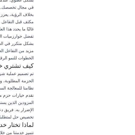
في مجال تخصصك. يمك
بخلاف الرؤية، يعزز
مكثف قبل التفاعل مع
غالبًا ما يحدد هذا 
تفضل خوارزميات الم
بشكل متكرر في الخل
مزيد من التفاعل الع
الخطوات للنمو الرق
كيف تشتري خدمة
تم تصميم عملية شراء
الحزمة المطلوبة، وت
نظامنا للمعالجة السر
نقدم خيارات حزم مخ
المزودين الذين يستخد
الإضرار به. فريق دع
تخصيص حل لمتطلبات
لماذا تختار خدم
تتميز خدمتنا من خلا