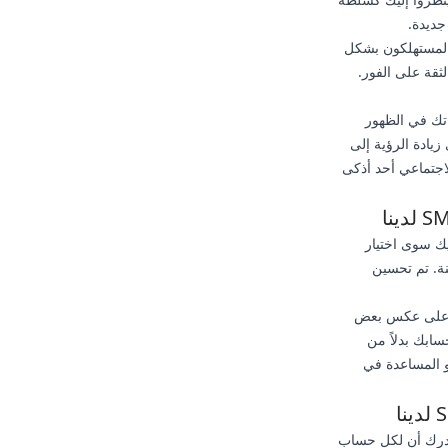
جديدة.
 المستهلكون بشكل
ثقة على الفور.
تك في الظهور
يادة الرؤية إلى
لاجتماعي أحد أذكى
يك سوى اختيار
نة. تم تحسين
ية. على عكس بعض
سابك بدلاً من
أو المساعدة في
ن ندرك أن لكل حساب