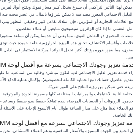
ن لهذا التأثير التراكمي أن يسرع بشكل كبير مسار نموك ويفتح أبوابًا لفرص 
 الدليل الاجتماعي المعزز مصداقية لا يمكن شراؤها بالمال. في عصر يبحث فيه
 العلامات التجارية أو المؤثرين، فإن امتلاك تفاعل كبير وحقيقي المظهر يبني ال
العامل النفسي ما إذا كان الزائرون سيصبحون متابعين أو عملاء مخلصين.
نصات المحتوى ذو التفاعل القوي، مما يعني أن خدمتنا يمكن أن تساعد منشورا
اصات وأقسام الاكتشاف. تخلق هذه الميزة الخوارزمية حلقة حميدة حيث تؤدي ز
ضوي، مما يعزز بدوره رؤيتك أكثر. تجعل الفوائد المركبة الاستثمار في الدليل ا
مي.
 تعزيز وجودك الاجتماعي بسرعة مع أفضل لوحة SMM لدينا
 خدمة تعزيز الدليل الاجتماعي لدينا لتكون مباشرة وخالية من المتاعب. ما عل
قديم تفاصيل حسابك (مع الحماية الكاملة للخصوصية)، وإكمال عملية الدفع الآم
يعة حتى تتمكن من رؤية النتائج على الفور تقريبًا.
تلفة لتلبية الاحتياجات والميزانيات المختلفة، كلها مضمونة الجودة والموثوق
مون الروبوتات أو الحسابات المزيفة، نقدم تفاعلًا حقيقيًا يبدو طبيعيًا ويساعد ح
م العملاء لدينا متاح على مدار الساعة طوال أيام الأسبوع للإجابة على الأسئلة 
ك الخاصة.
ة تعزيز وجودك الاجتماعي بسرعة مع أفضل لوحة SMM لدينا
ل الجمع بين الجودة المتميزة والأسعار التنافسية ودعم العملاء الاستثنائي. نح