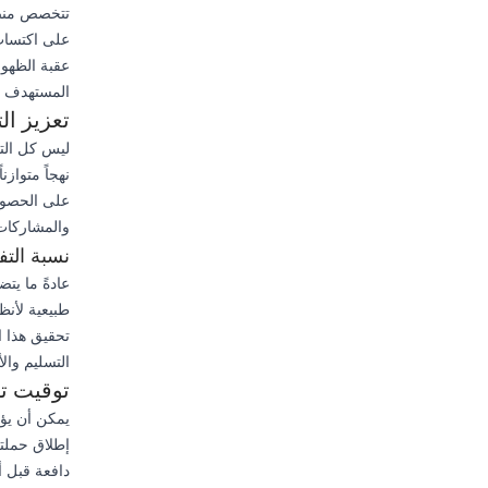
على اكتساب
عقبة الظهور
المستهدف وت
تعزيز ال
ليس كل التف
نهجاً متوازن
على الحصول 
والمشاركات التي تو
نسبة التف
تحقيق هذا ا
التسليم والأ
توقيت تف
يمكن أن يؤث
إطلاق حملتك
دافعة قبل أن