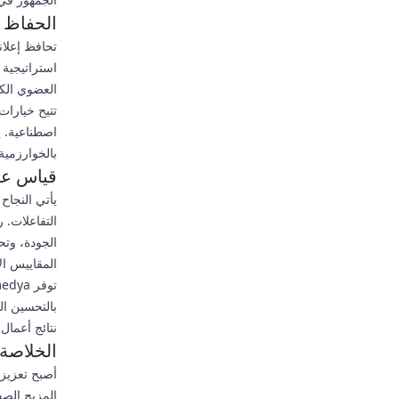
الحفاظ 
تحافظ إعلان
استراتيجية 
العضوي الكب
اصطناعية. ي
بالخوارزمية
قياس عائد الاستثمار
يأتي النجاح
التفاعلات. 
الجودة، وتح
المقاييس ال
بالتحسين ال
نتائج أعما
الخلاصة:
المزيج الصح