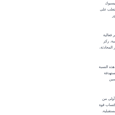
 الفيسبوك
لتغلب على
ر
 فعالية
ية. ركز
المحادثة،
قات، و15% مشاركات. تبدو هذه النسبة
ع تعظيم فوائد الخوارزمية. تتيح لك حزم Bulkmedya المستهدفة
سين
لأولى من
اكتساب قوة
ستقبلية.