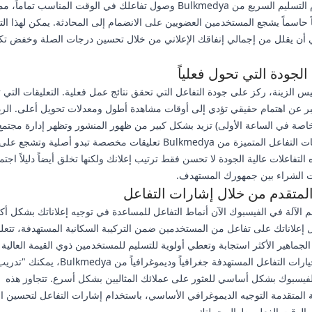
يضمن نظام التسليم السريع من Bulkmedya وصول تفاعلك في الوقت المناسب تماما
لياً حاسماً يشجع المستخدمين العضويين على الانضمام إلى المحادثة. يمكن لهذا ال
ي أن يقلل من إجمالي إنفاقك الإعلاني من خلال تحسين درجات الصلة وخفض تك
لجودة التي تحول فعلياً
س الزينة، ركز على جودة التفاعل التي تحقق نتائج عمل فعلية. التعليقات التي
عبر عن اهتمام حقيقي تؤدي إلى أوقات مشاهدة أطول ومعدلات تحويل أعلى. الر
خاصة في الساعة الأولى) تزيد بشكل كبير من ظهور المنشور وتظهر إدارة مجتم
تشمل خدمات التفاعل المتميزة من Bulkmedya تعليقات مخصصة تبدو أصلية و
التفاعلات عالية الجودة لا تحسن فقط ترتيب إعلانك ولكنها تخلق أيضاً دليلاً اجتماع
 الشراء بين جمهورك المستهدف.
المتقدم من خلال إشارات التفاعل
 الآلة في الفيسبوك الآن أنماط التفاعل للمساعدة في توجيه إعلاناتك بشكل أكثر
إعلاناتك على تفاعل من المستخدمين ضمن التركيبة السكانية المستهدفة، تتعل
الجماهير الأكثر استجابة وتعطي أولوية للتسليم للمستخدمين ذوي القيمة العالية ا
باستخدام خيارات التفاعل المستهدفة جغرافياً وديموغرافياً من Bulkmedya، يمكن
لفيسبوك بشكل أساسي للعثور على عملائك المثاليين بشكل أسرع. تتجاوز هذه
ة المتقدمة التوجيه الديموغرافي الأساسي، باستخدام إشارات التفاعل لتحسين 
 الوقت الفعلي طوال حملتك.