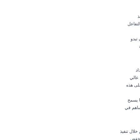
ذ
لتفاعل
 أن تبدو
اد
 عالي
على هذه
ما يسمح
ساهم في
يجي مكوناً أساسياً للإعلان الناجح على الفيسبوك في 2025. من خلال تنفيذ
 وخفض