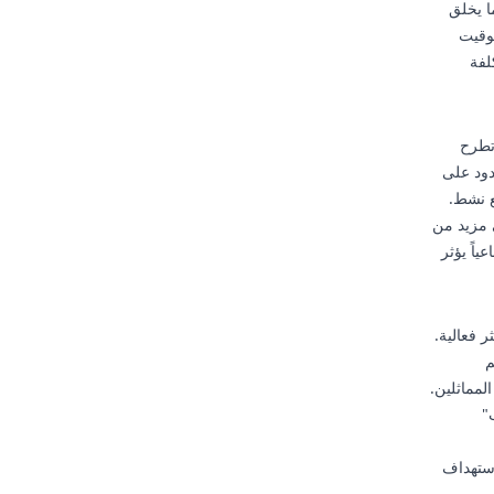
ً، مما يخلق
توقيت
لفة
 تطرح
دود على
ع نشط.
تشجع على مزيد من
ياً يؤثر
 فعالية.
م
لمماثلين.
ك "تدريب"
استهداف