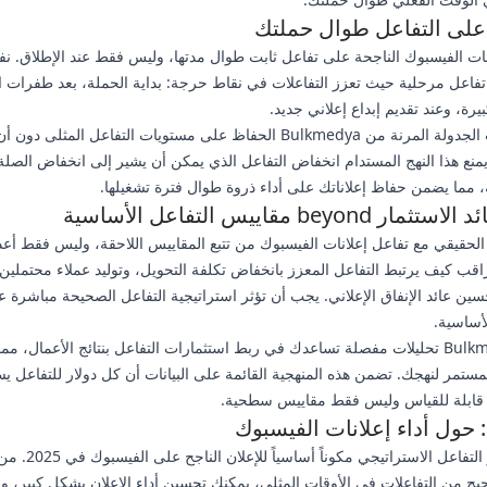
على التفاعل طوال حملتك
ات الفيسبوك الناجحة على تفاعل ثابت طوال مدتها، وليس فقط عند الإطلاق. نف
تفاعل مرحلية حيث تعزز التفاعلات في نقاط حرجة: بداية الحملة، بعد طفرات ا
يرة، وعند تقديم إبداع إعلاني جديد.
تتيح خيارات الجدولة المرنة من Bulkmedya الحفاظ على مستويات التفاعل المثلى دون
منع هذا النهج المستدام انخفاض التفاعل الذي يمكن أن يشير إلى انخفاض الصلة
، مما يضمن حفاظ إعلاناتك على أداء ذروة طوال فترة تشغيلها.
 beyond مقاييس التفاعل الأساسية
 الحقيقي مع تفاعل إعلانات الفيسبوك من تتبع المقاييس اللاحقة، وليس فقط أعد
راقب كيف يرتبط التفاعل المعزز بانخفاض تكلفة التحويل، وتوليد عملاء محتملين
سين عائد الإنفاق الإعلاني. يجب أن تؤثر استراتيجية التفاعل الصحيحة مباشرة 
أساسية.
توفر Bulkmedya تحليلات مفصلة تساعدك في ربط استثمارات التفاعل بنتائج الأعمال، م
مستمر لنهجك. تضمن هذه المنهجية القائمة على البيانات أن كل دولار للتفاعل ي
ل قابلة للقياس وليس فقط مقاييس سطحية.
 حول أداء إعلانات الفيسبوك
أصبح تعزيز التفاعل الاسترات
يح من التفاعلات في الأوقات المثلى، يمكنك تحسين أداء الإعلان بشكل كبير،