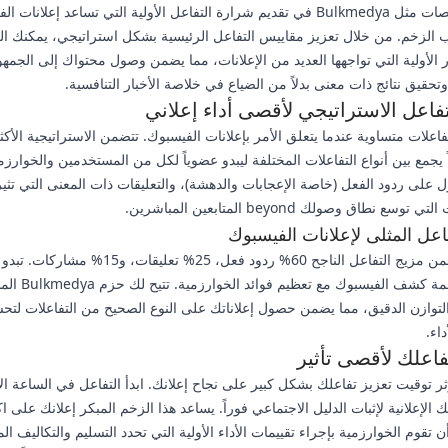
تتخصص منصات مثل Bulkmedya في تقديم شرارة التفاعل الأولية التي تساعد إعلانات
 الزخم. من خلال تعزيز مقاييس التفاعل الرئيسية بشكل استراتيجي، يمكنك ا
 الأولية التي تواجهها العديد من الإعلانات، مما يضمن وصول محتواك إلى الجمهو
حقيق نتائج ذات معنى بدلاً من الضياع في خلاصة الأخبار التنافسية.
تفاعل الاستراتيجي لأقصى أداء إعلاني
اعلات متساوية عندما يتعلق الأمر بإعلانات الفيسبوك. تتضمن الاستراتيجية الأكثر
اً يجمع بين أنواع التفاعلات المختلفة ليبدو عضوياً لكل من المستخدمين والخوارزم
على ردود الفعل (خاصة الإعجابات والدهشة)، والتعليقات ذات المعنى التي تثير 
سع نطاق وصولك beyond المتابعين المباشرين.
اعل المثلى لإعلانات الفيسبوك
عادةً ما يتضمن مزيج التفاعل الناجح 60% ردود فعل، 25% تعلي
طبيعية لأنظمة كشف الفيسبوك م
لتوازن الدقيق، مما يضمن حصول إعلاناتك على النوع الصحيح من التفاعلات لتح
داء.
اعلك لأقصى تأثير
ر توقيت تعزيز تفاعلك بشكل كبير على نجاح إعلانك. ابدأ التفاعل في الساعة ا
 الإعلانية لإثبات الدليل الاجتماعي فوراً. يساعد هذا الزخم المبكر إعلانك على 
 تقوم الخوارزمية بإجراء تقييمات الأداء الأولية التي تحدد التسليم والتكاليف الم