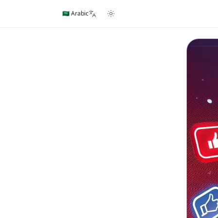
🇸🇦 Arabic