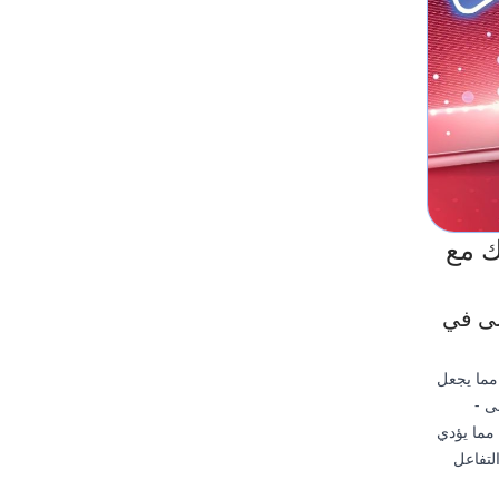
وك مع
ضى في
 مما يجعل
ى -
مما يؤدي
لتفاعل